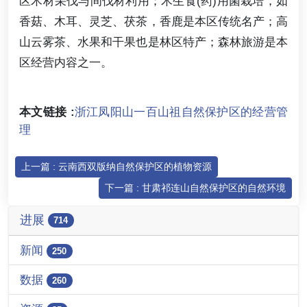
区木材采伐与间伐材利用；木生食(药)用菌栽培，如
香菇、木耳、灵芝、茯茶，香鹿是本区传统名产；高
山云雾茶、水果和干果也是林区特产；森林旅游是本
区经营内容之一。
本文链接 :
浙江凤阳山一百山祖自然保护区的经营管
理
上一篇 : 云南西双版纳自然保护区的植物资源
下一篇 : 甘肃祁连山自然保护区的自然环境
进展
714
新闻
250
数据
260