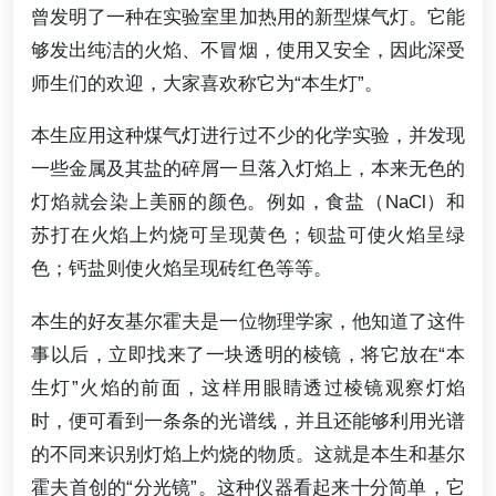
曾发明了一种在实验室里加热用的新型煤气灯。它能
够发出纯洁的火焰、不冒烟，使用又安全，因此深受
师生们的欢迎，大家喜欢称它为“本生灯”。
本生应用这种煤气灯进行过不少的化学实验，并发现
一些金属及其盐的碎屑一旦落入灯焰上，本来无色的
灯焰就会染上美丽的颜色。例如，食盐（NaCl）和
苏打在火焰上灼烧可呈现黄色；钡盐可使火焰呈绿
色；钙盐则使火焰呈现砖红色等等。
本生的好友基尔霍夫是一位物理学家，他知道了这件
事以后，立即找来了一块透明的棱镜，将它放在“本
生灯”火焰的前面，这样用眼睛透过棱镜观察灯焰
时，便可看到一条条的光谱线，并且还能够利用光谱
的不同来识别灯焰上灼烧的物质。这就是本生和基尔
霍夫首创的“分光镜”。这种仪器看起来十分简单，它