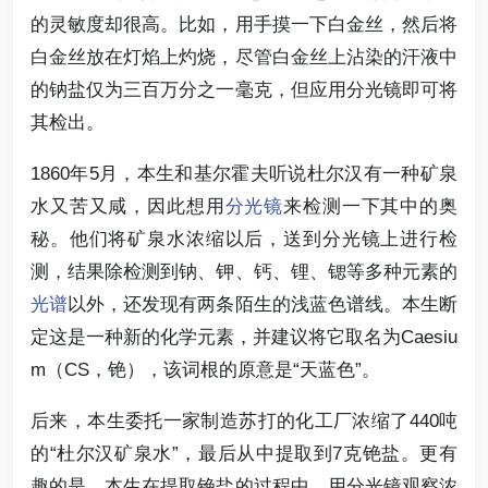
的灵敏度却很高。比如，用手摸一下白金丝，然后将
白金丝放在灯焰上灼烧，尽管白金丝上沾染的汗液中
的钠盐仅为三百万分之一毫克，但应用分光镜即可将
其检出。
1860年5月，本生和基尔霍夫听说杜尔汉有一种矿泉
水又苦又咸，因此想用
分光镜
来检测一下其中的奥
秘。他们将矿泉水浓缩以后，送到分光镜上进行检
测，结果除检测到钠、钾、钙、锂、锶等多种元素的
光谱
以外，还发现有两条陌生的浅蓝色谱线。本生断
定这是一种新的化学元素，并建议将它取名为Caesiu
m（CS，铯），该词根的原意是“天蓝色”。
后来，本生委托一家制造苏打的化工厂浓缩了440吨
的“杜尔汉矿泉水”，最后从中提取到7克铯盐。更有
趣的是，本生在提取铯盐的过程中，用分光镜观察浓