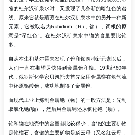
缩的杜尔汉矿泉水时，又发现了几条新的暗红色的谱
线。原来它就是蕴藏在杜尔汉矿泉水中的另外一种新
元素，它被取名为Rubidium（Ru，铷），词根的原
意是“深红色”。在杜尔汉矿泉水中铷的含量要比铯
多。
自从本生和基尔霍夫发现了铯和铷两种新元素以后，
人们一直在期望尽快得到金属铯和铷。19世纪80年
代，俄罗斯化学家贝凯托夫首先应用金属镁在氢气流
中还原铝酸铯，成功地制得了金属铯。
而现代工业上炼制金属铯（铷）的一般方法是：先制
取氯化铯(铷），然后用金属钙还原氯化铯（铷）。
铯和铷在地壳中的含量都比较稀少，含铯的主要矿物
是铯榴石，含铷的主要矿物是鱗云母（又名红云母，