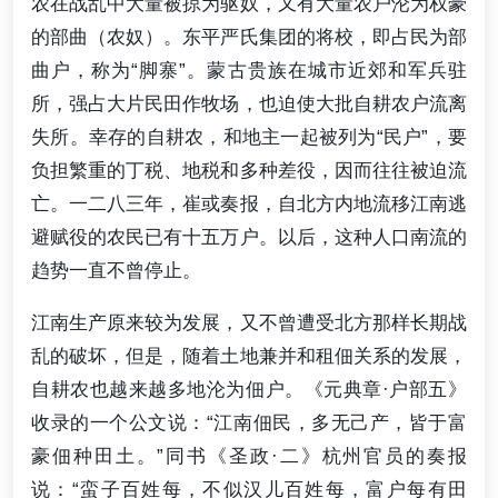
农在战乱中大量被掠为驱奴，又有大量农户沦为权豪
的部曲（农奴）。东平严氏集团的将校，即占民为部
曲户，称为“脚寨”。蒙古贵族在城市近郊和军兵驻
所，强占大片民田作牧场，也迫使大批自耕农户流离
失所。幸存的自耕农，和地主一起被列为“民户”，要
负担繁重的丁税、地税和多种差役，因而往往被迫流
亡。一二八三年，崔或奏报，自北方内地流移江南逃
避赋役的农民已有十五万户。以后，这种人口南流的
趋势一直不曾停止。
江南生产原来较为发展，又不曾遭受北方那样长期战
乱的破坏，但是，随着土地兼并和租佃关系的发展，
自耕农也越来越多地沦为佃户。《元典章·户部五》
收录的一个公文说：“江南佃民，多无己产，皆于富
豪佃种田土。”同书《圣政·二》杭州官员的奏报
说：“蛮子百姓每，不似汉儿百姓每，富户每有田