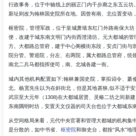
行政事务，位于中轴线上的丽正门内千步廊之东五云坊。
新址则改为翰林国史院所在地。因曾有南、北位置变动
枢密院，管理军政，位于皇城萧墙东红门外路南保大坊
便，改建于城东南文明门内街西澄清坊。元大都城的管
方。大都路总管府，建于中心阁横街东段，安贞门街与
院分管。警巡院，分左、右两院，属大都路总管府，统
南北二兵马都指挥使司，南、北城各建一衙。
城内其他机构配置如下:翰林兼国史院，掌拟诏令、纂
北。杨宽先生以为在斜街北，但是其地甚狭,似不适于
武宗至大元年（1308)在大都城居贤、灵椿二坊之间新
东南隅明时坊，安置天文仪器的司天台也位于大都城东
从空间格局来看，元代中央官署和管理大都城的机构集
是分散的，如中书省、
枢密院
和御史台，都按“风水”地