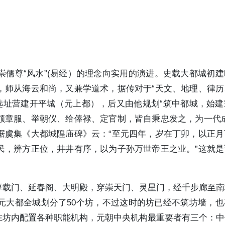
儒尊“风水”(易经）的理念向实用的演进。史载大都城初
，师从海云和尚，又兼学道术，据传对于“天文、地理、律历
选址营建开平城（元上都），后又由他规划“筑中都城，始
颁章服、举朝仪、给俸禄、定官制，皆自秉忠发之，为一代成
据虞集《大都城隍庙碑》云：“至元四年，岁在丁卯，以正月
民，辨方正位，井井有序，以为子孙万世帝王之业。”这就是
厚载门、延春阁、大明殿，穿崇天门、灵星门，经千步廊至南
元大都全城划分了50个坊，不过这时的坊已经不筑坊墙，也
在坊内配置各种职能机构，元朝中央机构最重要者有三个：中