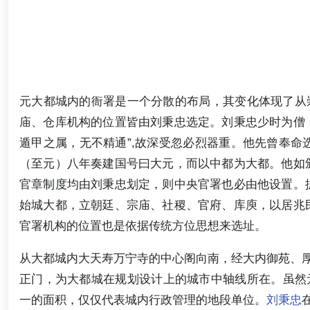
元大都城内的衙署是一个分散的布局，其变化体现了从崇
庙、仓库机构的位置皆由刘秉忠选定。刘秉忠少时为僧
遁甲之属，无不精通”,故深受忽必烈器重。他先曾奉命
（至元）八年奏建国号曰大元，而以中都为大都。他如
官章制度均由刘秉忠划定，则中央官署也必由他设置。
始城大都，立朝廷、宗庙、社稷、官府、库庾，以居兆
官署机构的位置也是依据传统方位思想来选址。
从大都城内大天寿万宁寺的中心阁向南，经大内御苑、
正门，为大都城在规划设计上的城市中轴线所在。虽然
一的面积，仅仅代表城内行政管理的地段单位。
刘秉忠