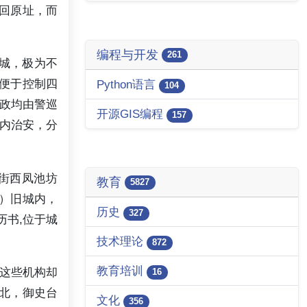
迁回原址，而
编程与开发
261
城，极为不
便于控制四
Python语言
104
政均由警巡
开源GIS编程
157
内治安，分
街西凤池坊
教育
5827
）旧城内，
历史
327
历书,位于城
技术理论
872
教育培训
这些机构却
16
坊北，御史台
文化
356