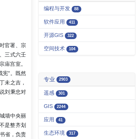
编程与开发
88
软件应用
411
开源GIS
322
建时官署、宗
空间技术
104
、三式六壬
建宗庙宫室。
宪”。既然
专业
2903
丁未之吉，
说刘秉忠对
遥感
301
GIS
2244
城墙中央丽
应用
41
不是整齐划
生态环境
317
书省，负责