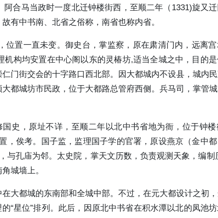
阿合马当政时一度北迁钟楼街西，至顺二年（1331)旋又
，故有中书南、北省之俗称，南省也称内省。
，位置一直未变。御史台，掌监察，原在肃清门内，远离宫
理机构均安置在中心阁以东的灵椿坊,适当全城之中，目的是
崇仁门街交会的十字路口西北部。因大都城内不设县，城内民
领大都城坊市民政，位于大都路总管府西侧。兵马司，掌管城
修国史，原址不详，至顺二年以北中书省地为衙，位于钟楼
安置，俟考。国子监，监理国子学的官署，原设燕京（金中都
建，与孔庙为邻。太史院，掌天文历数，负责观测天象，编制
南角城墙上。
中在大都城的东南部和全城中部。不过，在元大都设计之初，
理的“星位”排列。此后，因原北中书省在积水潭以北的凤池