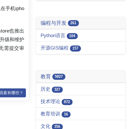
手机ipho
编程与开发
261
tore也推出
Python语言
104
的升级和维护
开源GIS编程
，无需提交审
157
教育
5827
历史
327
的因素有哪些？
技术理论
872
教育培训
16
文化
356