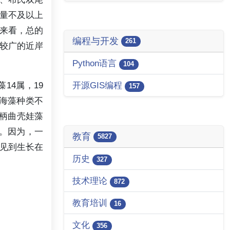
量不及以上
布来看，总的
编程与开发
261
较广的近岸
Python语言
104
14属，19
开源GIS编程
157
性海藻种类不
长柄曲壳娃藻
义。因为，一
教育
5827
见到生长在
历史
327
技术理论
872
教育培训
16
文化
356