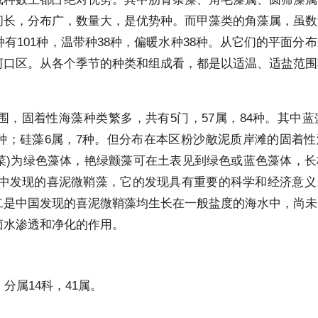
间长，分布广，数量大，是优势种。而甲藻类的角藻属，虽数
101种，温带种38种，偏暖水种38种。从它们的平面分
河口区。从各个季节的种类和组成看，都是以适温、适盐范围
，固着性海藻种类繁多，共有5门，57属，84种。其中蓝藻
，28种；硅藻6属，7种。但分布在本区粉沙敵泥质岸滩的固着
菜)为绿色藻体，艳绿颤藻可在土表见到绿色或蓝色藻体，
田中发现的喜泥微鞘藻，它的发现具有重要的科学和经济意
二是中国发现的喜泥微鞘藻均生长在一般盐度的海水中，尚未
卤水渗透和净化的作用。
分属14科，41属。