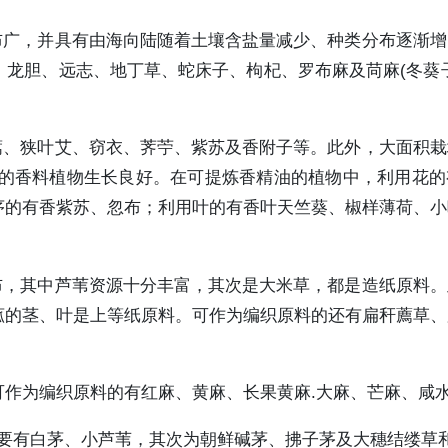
布广，并具有由海向陆随着土壤含盐量减少、种类分布逐渐
龙胆、远志、地丁草、蛇床子、枸杞、罗布麻及苘麻(冬葵
蒿、狭叶艾、窃衣、荠苧、紫苏及香附子等。此外，大面积
植的香料植物生长良好。在可提炼香精油的植物中，利用花
序的有香紫苏、忽布；利用叶的有香叶天竺葵、椒样薄荷、小
布，其中芦苇资源十分丰富，其次是大米草，都是造纸原料
菰的茎、叶是上等纸原料。可作为编织原料的还有扁秆薦草、
作为编织原料的有红麻、黄麻、长果黄麻.大麻、芒麻、咸
主要有白茅、小芦苇，其次为朝鲜碱茅、拂子茅及大穗结缕草