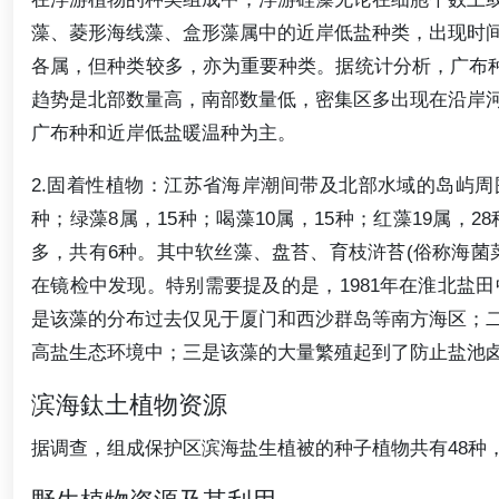
藻、菱形海线藻、盒形藻属中的近岸低盐种类，出现时
各属，但种类较多，亦为重要种类。据统计分析，广布种有
趋势是北部数量高，南部数量低，密集区多出现在沿岸
广布种和近岸低盐暖温种为主。
2.固着性植物：江苏省海岸潮间带及北部水域的岛屿周围
种；绿藻8属，15种；喝藻10属，15种；红藻19属
多，共有6种。其中软丝藻、盘苔、育枝浒苔(俗称海菌
在镜检中发现。特别需要提及的是，1981年在淮北盐
是该藻的分布过去仅见于厦门和西沙群岛等南方海区；
高盐生态环境中；三是该藻的大量繁殖起到了防止盐池
滨海鈦土植物资源
据调查，组成保护区滨海盐生植被的种子植物共有48种，