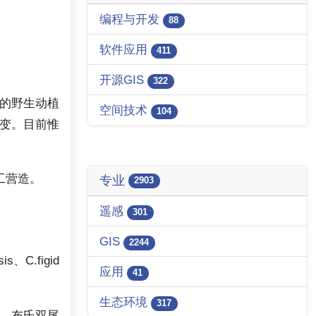
编程与开发
88
软件应用
411
开源GIS
322
富的野生动植
空间技术
104
变。目前惟
工营造。
专业
2903
遥感
301
GIS
2244
、C.figid
应用
41
生态环境
317
、布氏双尾