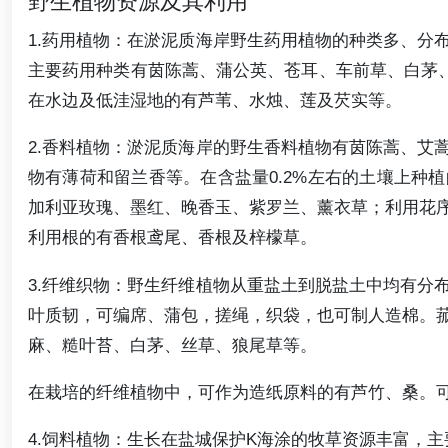
野生植物资源及其利用
1.药用植物：在淤泥质海岸野生药用植物的种类多、分
主要药用种类有茵陈蒿、蒲公英、苍耳、车前草、白茅、
在水边及低洼湿地的有芦苇、水烛、莲及芡实等。
2.香料植物：淤泥质海岸的野生香料植物有茵陈蒿、艾
物有薄荷和留兰香等。在含盐量0.2%左右的土壤上种
加利亚玫瑰、墨红、晚香玉、紫罗兰、薰衣草；利用花
利用根的有香根鸢尾、香根及梓檬草。
3.纤维织物：野生纤维植物从重盐土到脱盐土中均有分
叶质韧，可编席、蒲包，搓绳，织袋，也可制人造棉。
麻、糙叶苔、白茅、丝草、狼尾草等。
在栽培的纤维植物中，可作为造纸原料的有芦竹、桑。可
4.饲料植物：生长在盐城保护K海涂的牧草资源丰富，