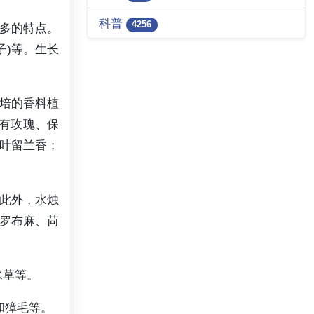
科普
4256
增多的特点。
子)等。生长
栽培的香料植
的有玫瑰、保
叶留兰香；
。此外，水烛
罗布麻、苘
水草等。
和獐毛等。