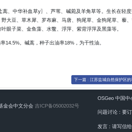
盐蒿、中华补血草y〗、芦苇、碱菀及羊角草等。生长在轻度
、野大豆、草木犀、罗布麻、马唐、狗尾草、金狗尾草、藜、
竹叶眼子菜、金鱼藻、水鳖、浮萍、紫背浮萍及黑藻等。
14.5%。碱蒿，种子出油率18%，为干性油。
下一篇 : 江苏盐城自然保护区
OSGeo 中国
地理空间基金会中文分会
吉ICP备05002032号
问题讨论 : 
发言 : 请写信