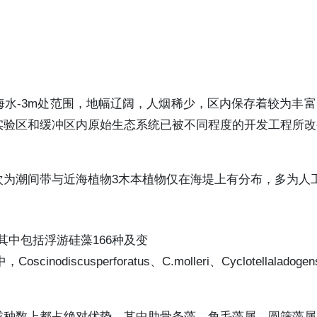
水-3m处范围，地幅辽阔，人烟稀少，区内保存着较为丰
实验区和缓冲区内原始生态系统已被不同程度的开发工程所改
次为潮间带与近海植物3木本植物仅在海堤上有分布，多为人
其中包括浮游硅藻166种及变
usperforatus、C.molleri、Cyclotellaladogensis
或种数上都占绝对优势。其中肋骨条藻、角毛藻属、圆筛藻属