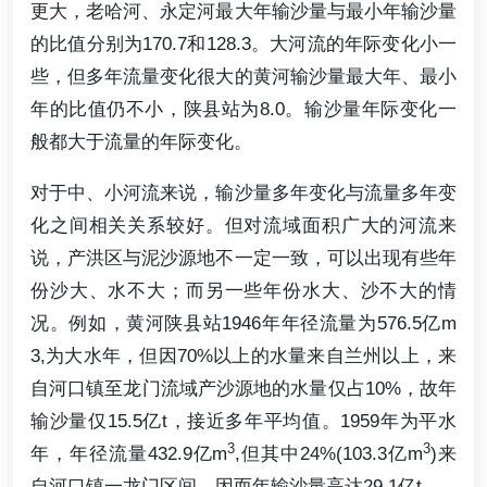
更大，老哈河、永定河最大年输沙量与最小年输沙量
的比值分别为170.7和128.3。大河流的年际变化小一
些，但多年流量变化很大的黄河输沙量最大年、最小
年的比值仍不小，陕县站为8.0。输沙量年际变化一
般都大于流量的年际变化。
对于中、小河流来说，输沙量多年变化与流量多年变
化之间相关关系较好。但对流域面积广大的河流来
说，产洪区与泥沙源地不一定一致，可以出现有些年
份沙大、水不大；而另一些年份水大、沙不大的情
况。例如，黄河陕县站1946年年径流量为576.5亿m
3,为大水年，但因70%以上的水量来自兰州以上，来
自河口镇至龙门流域产沙源地的水量仅占10%，故年
输沙量仅15.5亿t，接近多年平均值。1959年为平水
3
3
年，年径流量432.9亿m
,但其中24%(103.3亿m
)来
自河口镇一龙门区间，因而年输沙量高达29.1亿t。