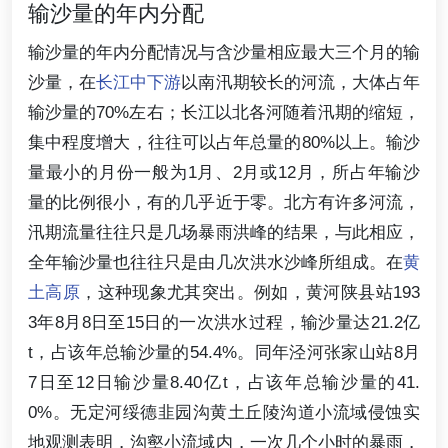
输沙量的年内分配
输沙量的年内分配情况与含沙量相应最大三个月的输
沙量，在
长江中下游
以南汛期较长的河流，大体占年
输沙量的70%左右；长江以北各河随着汛期的缩短，
集中程度增大，往往可以占年总量的80%以上。输沙
量最小的月份一般为1月、2月或12月，所占年输沙
量的比例很小，有的几乎近于零。北方有许多河流，
汛期流量往往只是几场暴雨洪峰的结果，与此相应，
全年输沙量也往往只是由几次洪水沙峰所组成。在
黄
土高原
，这种现象尤其突出。例如，黄河陕县站193
3年8月8日至15日的一次洪水过程，输沙量达21.2亿
t，占该年总输沙量的54.4%。同年泾河张家山站8月
7日至12日输沙量8.40亿t，占该年总输沙量的41.
0%。无定河绥德韭园沟黄土丘陵沟道小流域侵蚀实
地观测表明，沟壑小流域内，一次几个小时的暴雨，