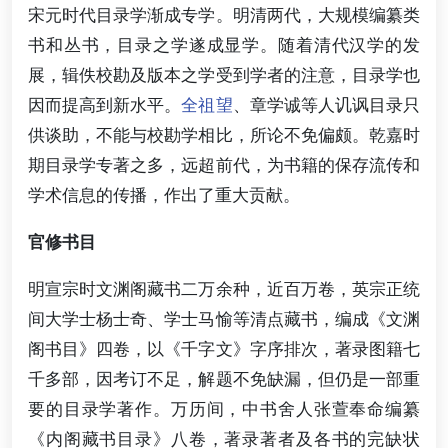
宋元时代目录学渐成专学。明清两代，大规模编纂类
书和丛书，目录之学遂成显学。随着清代汉学的发
展，辑佚校勘及版本之学受到学者的注意，目录学也
因而提高到新水平。
全祖望
、章学诚等人讥讽目录只
供谈助，不能与校勘学相比，所论不免偏颇。乾嘉时
期目录学专著之多，远超前代，为书籍的保存流传和
学术信息的传播，作出了重大贡献。
官修书目
明宣宗时文渊阁藏书二万余种，近百万卷，英宗正统
间大学士杨士奇、学士马愉等清点藏书，编成《文渊
阁书目》四卷，以《千字文》字序排次，著录图籍七
千多部，因考订不足，解题不免缺漏，但仍是一部重
要的目录学著作。万历间，中书舍人张萱奉命编纂
《内阁藏书目录》八卷，著录著者及各书的完缺状