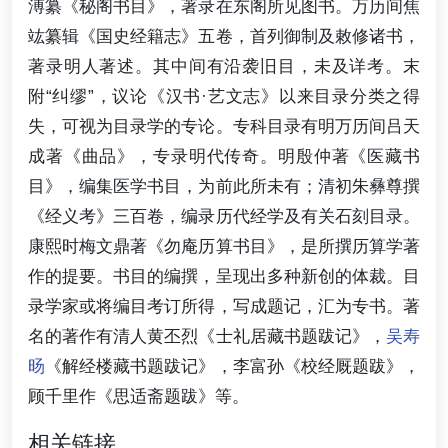
溥纂《秘阁书目》，著录在东阁所见图书。万历间焦
竑纂辑《国史经籍志》五卷，首列御制及敕修诸书，
著录明人著述。其中间有沿袭旧目，未及详考。末
附“纠缪”，议论《汉书·艺文志》以来目录分类之得
失，可视为目录学的专论。专科目录有明万历间吕天
成著《曲品》，专录明代传奇。明殷仲著《医藏书
目》，编集医学书目，为前此所未有；清初朱彝尊撰
《经义考》三百卷，编录历代经学及有关石刻目录。
康熙时梅文鼎著《勿庵历算书目》，是所撰历算学著
作的提要。书目的编撰，呈现出多种新创的体裁。目
录学家或将编目考订所得，写成题记，汇为专书。著
名的著作有清人黄丕烈《士礼居藏书题跋记》，
吴寿
旸
《解经楼藏书题跋记》，李富孙《校经厩题跋》，
顾千里作《思适斋题跋》等。
相关链接