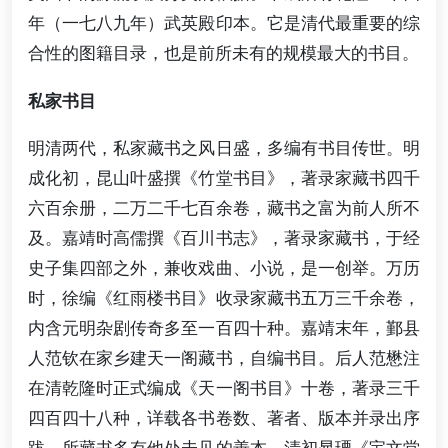
年（一七八九年）武英殿印本。它是清代最重要的综
合性的图籍目录，也是前所未有的规模最大的书目。
私家书目
明清两代，私家藏书之风日盛，多编有书目传世。明
成化初，昆山叶盛撰《竹堂书目》，著录家藏书四千
六百余册，二万二千七百余卷，藏书之富为前人所不
及。嘉靖时高儒撰《百川书志》，著录家藏书，于经
史子集四部之外，兼收戏曲、小说，是一创举。万历
时，徐编《红雨楼书目》收录家藏书五万三千余卷，
内含元明杂剧传奇多至一百四十种。嘉靖末年，鄞县
人范钦在家乡建天一阁藏书，自编书目。后人范懋注
在清乾隆时正式编成《天一阁书目》十卷，著录三千
四百四十八种，详载各书卷数、著者、版本并录出序
跋，所藏书多有他处未见的善本。清初晁瑮《宝文堂