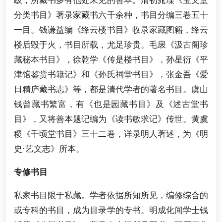
分类书目》著录家藏书六千余种，书目分编三卷五十
一目。钱谦益编《绛云楼书目》收录家藏图籍，绛云
楼后毁于火，书目所载，尤足珍贵。毛扆《汲古阁珍
藏秘本书目》，徐乾学《传是楼书目》，孙星衍《平
津馆鉴赏书籍记》和《孙氏祠堂书目》，张金吾《爱
日精庐藏书志》等，都是清代学者的著名书目。虞山
钱曾藏书繁富，有《也是园藏书目》及《述古堂书
目》，又将善本题记编为《读书敏求记》传世。黄虞
稷《千顷堂书目》三十二卷，详录明人著述，为《明
史·艺文志》所本。
专修书目
私家书目限于私藏。学者依据所知所见，编修综合的
或专科的书目，成为目录学的专书。明成化间学士钱