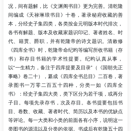
况，间有题解，比《文渊阁书目》更为完善。清乾隆
间编成《天禄琳琅书目》十卷，著录秘府收藏的善
本，分经史子集四类，各类按金元明版本时代排次，
各书有解题、版本及收藏家题识印记、著者姓名、时
代、籍贯、爵职，并有乾隆帝的诗文题识。清敕修
《四库全书》时，乾隆帝命纪昀等编写所收书籍（存
书）和存目书籍的学术性提要。纪昀认真从事，
以“一生精力，备注于四库提要及目录”（《国朝先正
事略》卷二十），纂成《四库全书总目》二百卷，著
录图书一万零二百五十四种，分类一如《四库全
书》：经史子集四大类，类下区分为若干项，或再分
子目。每项先录存书，次及存目。各书提要包括书
目、卷数、收藏、著者时代、简历以及本书的优缺点
等评论。每一大类和小类的前面各有小序，说明这一
类图书的源流以及分类的依据。书成后有乾隆五十四