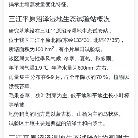
揭示土壤蒸发量变化特征。
三江平原沼泽湿地生态试验站概况
研究基地设在三江平原沼泽湿地生态试验站，
位于我国三江平原北部(东经133°31′, 北纬47°35′)，
2
所辖面积为100 hm
, 有小片旱田试验场。
该区属大陆性季风气候, 冬寒、夏热、秋多雨。
年平均气温1.9 ℃, 年降水量为600mm 左右,
雨量集中分布在6-9 月, 占全年降水的70 %。植物以
漂筏苔草、
毛果苔草、狭叶甜茅为主, 低平地和平地生长小叶樟
等植被,
地势稍高的地方是以蒙古栎、山杨为主的岛状林。
试验区土壤主要是典型的沼泽土和白浆土。