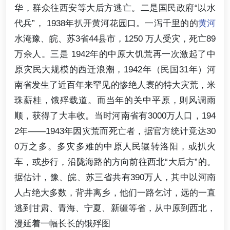
华，群众往西安等大后方逃亡。二是国民政府“以水
代兵”， 1938年扒开黄河花园口。一泻千里的的
黄河
水淹豫、皖、苏3省44县市，1250 万人受灾，死亡89
万余人。三是 1942年的中原大饥荒再一次激起了中
原灾民大规模的西迁浪潮，1942年（民国31年）河
南省发生了近百年来罕见的惨绝人寰的特大灾荒，米
珠薪桂，饿殍载道。而当年的关中平原，则风调雨
顺，获得了大丰收。当时河南省有3000万人口，194
2年——1943年因灾荒而死亡者，据官方统计竟达30
0万之多。多灾多难的中原人民辗转洛阳，或扒火
车，或步行，沿陇海路的方向前往西北“大后方”的。
据估计，豫、皖、苏三省共有390万人，其中以河南
人占绝大多数，背井离乡，他们一路乞讨，远的一直
逃到甘肃、青海、宁夏、新疆等省，从中原到西北，
漫延着一幅长长的饿殍图