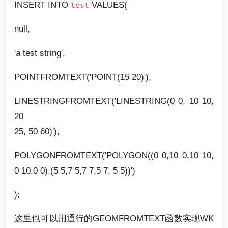
INSERT INTO
VALUES(
test
null,
'a test string',
POINTFROMTEXT('POINT(15 20)'),
LINESTRINGFROMTEXT('LINESTRING(0 0, 10 10,
20
25, 50 60)'),
POLYGONFROMTEXT('POLYGON((0 0,10 0,10 10,
0 10,0 0),(5 5,7 5,7 7,5 7, 5 5))')
);
这里也可以用通行的GEOMFROMTEXT函数实现WK