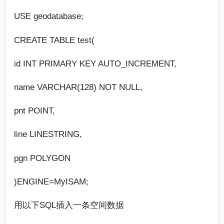
USE geodatabase;
CREATE TABLE test(
id INT PRIMARY KEY AUTO_INCREMENT,
name VARCHAR(128) NOT NULL,
pnt POINT,
line LINESTRING,
pgn POLYGON
)ENGINE=MyISAM;
用以下SQL插入一条空间数据