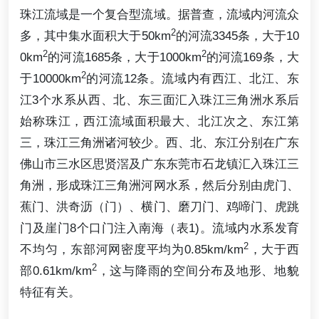
珠江流域是一个复合型流域。据普查，流域内河流众
2
多，其中集水面积大于50km
的河流3345条，大于10
2
2
0km
的河流1685条，大于1000km
的河流169条，大
2
于10000km
的河流12条。流域内有西江、北江、东
江3个水系从西、北、东三面汇入珠江三角洲水系后
始称珠江，西江流域面积最大、北江次之、东江第
三，珠江三角洲诸河较少。西、北、东江分别在广东
佛山市三水区思贤滘及广东东莞市石龙镇汇入珠江三
角洲，形成珠江三角洲河网水系，然后分别由虎门、
蕉门、洪奇沥（门）、横门、磨刀门、鸡啼门、虎跳
门及崖门8个口门注入南海（表1)。流域内水系发育
2
不均匀，东部河网密度平均为0.85km/km
，大于西
2
部0.61km/km
，这与降雨的空间分布及地形、地貌
特征有关。