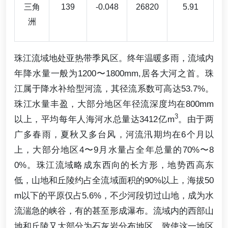
三角
139
-0.048
26820
5.91
洲
珠江流域地处亚热带季风区。终年温暖多雨，流域内
年降水量一般为1200〜1800mm,居各大河之首。珠
江属于降水补给型河流，其径流系数可高达53.7%。
珠江水量丰盈，大部分地区年径流深度均在800mm
3
以上，平均每年人海河水总量达3412亿m
。由于两
广多春雨，夏秋又多台风，河流汛期均在6个月以
上，大部分地区4〜9月水量占全年总量的70%〜8
0%。珠江流域略成东西向的长方形，地势西高东
低，山地和丘陵约占全流域面积的90%以上，海拔50
m以下的平原仅占5.6%，不少河段切过山地，成为水
流湍急的峡谷，有的甚至形成瀑布。流域内的西部山
地和丘陵又大部分为石灰岩分布地区，致使这一地区