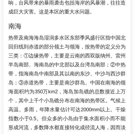
响，台风带来的暴雨袭击包括海岸的风暴潮，往往造
成巨大灾害。这是本区的重大水问题。
南海
热带及南海海岛湿润多水区东部季风盛行区指中国北
回归线到赤道的部分领土与领海，按热带的定义分为
三类：①边缘热带，主要是云南的西双版纳州、雷州
半岛南部、海南岛的中北部以及台湾岛南部；②中热
带，指海南岛中南部及其以南的东沙、中沙与西沙群
岛；③赤道热带，主要是南沙群岛。中国在南海的领
海面积约为350万km2，海岛加岛礁的总数接近上万
个，其中上千个小岛礁分布在南海的热带区。气候上
高温、多雨，年降水量估计可达2000mm以上。干燥
指数小于0.5。但众多的小岛由于集水面积小而不能
形成河流，多数降水都直接转化成径流人海，因而淡