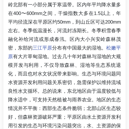
岭北部有一小部分属于寒温带。区内年平均降水量多
在400〜600mm之间，干燥指数大多在1.5以上，年
平均径流深在平原区约50mm，到山丘区可达200mm
左右。冬季低温漫长，河流封冻期长。冬季积雪春季
融化补给河流或形成春汛。区内大小兴安岭森林茂
密，东部的
三江平原
分布有中国最大的湿地。
松嫩平
原
有大片草甸湿地。过去几十年对森林与湿地的大规
模开发与利用，不仅导致森林、湿地等生态系统退
化，而且也对水文状况带来影响。生态与环境问题同
水资源开发利用问题关系密切，急需保护以维持流域
良性水文循环。总的说来，东北地区由于温度较低与
降水适中，可支持天然植被与雨养农业。地区的生态
情况并不平衡：西部生态条件脆弱；北部山区生态较
好，但森林资源破坏严重；平原区由水土资源开发利
用引发的生态与环境污染问题突出，水、土资源的保