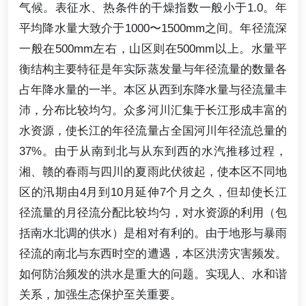
气候。表征水、热条件的干燥指数一般小于1.0。年
平均降水量大致介于1000〜1500mm之间。年径流深
一般在500mm左右，山区则在500mm以上。水量平
衡结构主要特征是年实际蒸发量与年径流量的数量各
占年降水量的一半。本区从西到东降水量与径流量丰
沛，分布比较均匀。众多河川汇集于长江形成丰富的
水资源，使长江的年径流量占全国河川年径流总量的
37%。由于从南到北与从东到西的水汽推移过程，
湘、赣的春雨与四川的夏雨此伏彼起，使本区不同地
区的汛期由4月到10月延伸7个月之久，但却使长江
径流量的月径流分配比较均匀，对水资源的利用（包
括南水北调的供水）是相对有利的。由于地形与暴雨
径流的南北与东西时空的遭遇，本区洪涝灾害频发。
如何防治频发的洪水是重大的问题。实现人、水和谐
关系，加强生态保护至关重要。