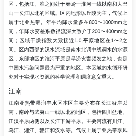
区，包括江、淮之间处于秦岭一淮河一线以南和大巴
山一长江以北的区域。区内地形以丘陵为主，气候上
属于北亚热带。年平均降水量多在800〜1000mm之
间，年降水变差系数径流深大致介于200〜400mm之
间；区域干燥指数大致接近1.0,平原地区在1〜2之
间。区内西部的汉水流域是南水北调中线调水的水源
区，东部地区的淮河平原是旱涝灾害频发之地，也是
中国水污染问题最为严重的地区。本区域的水循环研
究对于实现水资源的科学管理和调度意义重大。
江南
江南亚热带湿润丰水区本区主要分布在长江沿岸以
南，南岭与武夷山一线以北的地区，包括四川盆地、
江汉平原两侧以及长江下游平原。主要河流有川江、
乌江、湘江、赣江和汉水等。气候上属于亚热带季风