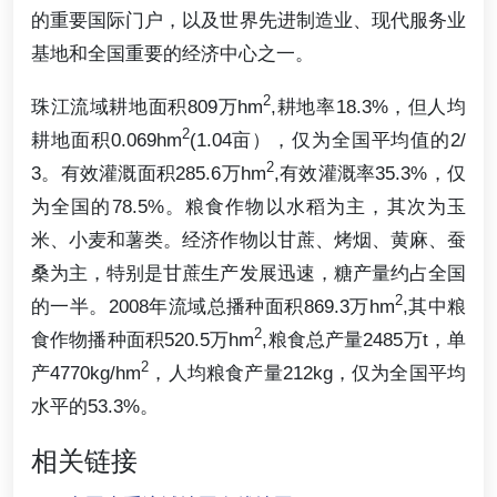
的重要国际门户，以及世界先进制造业、现代服务业
基地和全国重要的经济中心之一。
2
珠江流域耕地面积809万hm
,耕地率18.3%，但人均
2
耕地面积0.069hm
(1.04亩），仅为全国平均值的2/
2
3。有效灌溉面积285.6万hm
,有效灌溉率35.3%，仅
为全国的78.5%。粮食作物以水稻为主，其次为玉
米、小麦和薯类。经济作物以甘蔗、烤烟、黄麻、蚕
桑为主，特别是甘蔗生产发展迅速，糖产量约占全国
2
的一半。2008年流域总播种面积869.3万hm
,其中粮
2
食作物播种面积520.5万hm
,粮食总产量2485万t，单
2
产4770kg/hm
，人均粮食产量212kg，仅为全国平均
水平的53.3%。
相关链接