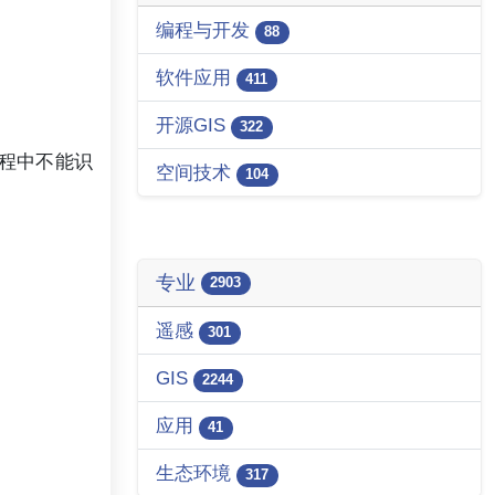
编程与开发
88
软件应用
411
开源GIS
322
过程中不能识
空间技术
104
专业
2903
遥感
301
GIS
2244
应用
41
生态环境
317