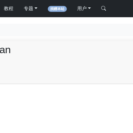
教程
专题
用户
捐赠本站
an