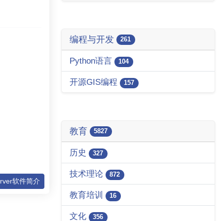
编程与开发
261
Python语言
104
开源GIS编程
157
教育
5827
历史
327
技术理论
872
erver软件简介
教育培训
16
文化
356