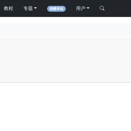
教程
专题
用户
捐赠本站