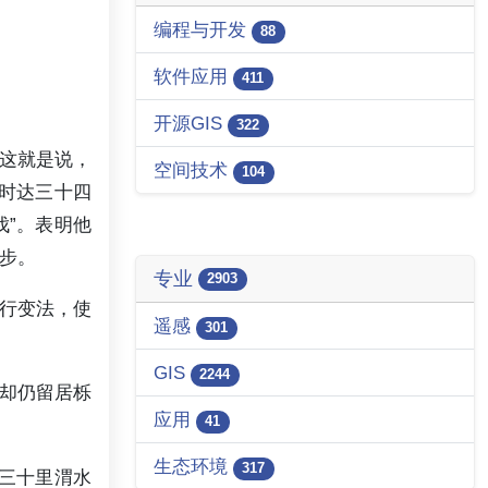
编程与开发
88
软件应用
411
开源GIS
322
”这就是说，
空间技术
104
时达三十四
伐”。表明他
步。
专业
2903
行变法，使
遥感
301
GIS
2244
却仍留居栎
应用
41
生态环境
317
北三十里渭水