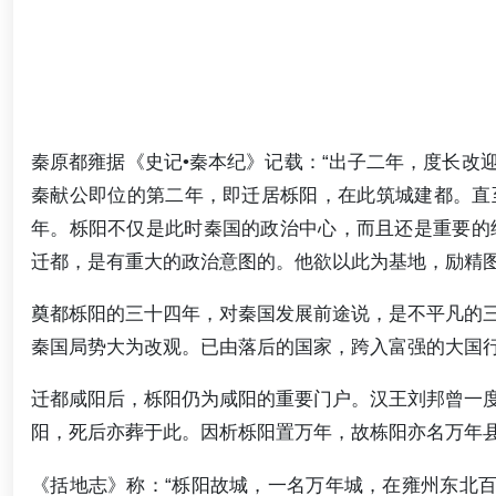
秦原都雍据《史记•秦本纪》记载：“出子二年，度长改迎
秦献公即位的第二年，即迁居栎阳，在此筑城建都。直
年。栎阳不仅是此时秦国的政治中心，而且还是重要的经
迁都，是有重大的政治意图的。他欲以此为基地，励精
奠都栎阳的三十四年，对秦国发展前途说，是不平凡的
秦国局势大为改观。已由落后的国家，跨入富强的大国
迁都咸阳后，栎阳仍为咸阳的重要门户。汉王刘邦曾一
阳，死后亦葬于此。因析栎阳置万年，故栋阳亦名万年
《括地志》称：“栎阳故城，一名万年城，在雍州东北百