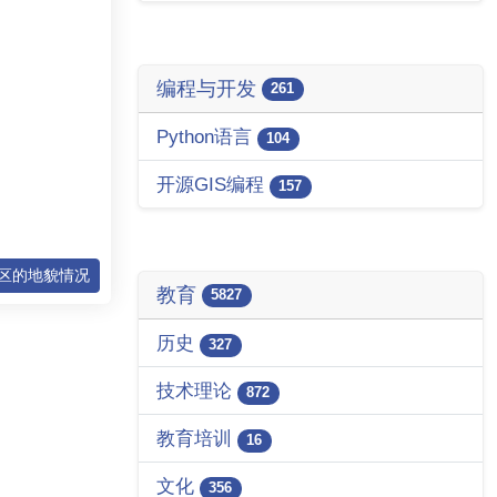
编程与开发
261
Python语言
104
开源GIS编程
157
护区的地貌情况
教育
5827
历史
327
技术理论
872
教育培训
16
文化
356