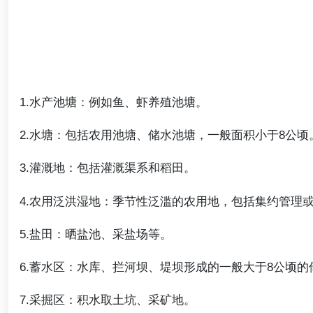
1.水产池塘：例如鱼、虾养殖池塘。
2.水塘：包括农用池塘、储水池塘，一般面积小于8公顷
3.灌溉地：包括灌溉渠系和稻田。
4.农用泛洪湿地：季节性泛滥的农用地，包括集约管理
5.盐田：晒盐池、采盐场等。
6.蓄水区：水库、拦河坝、堤坝形成的一般大于8公顷的
7.采掘区：积水取土坑、采矿地。