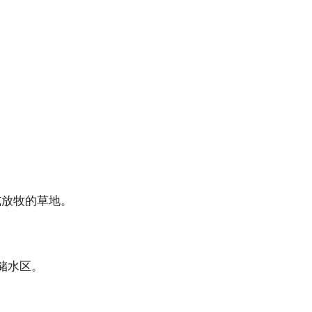
。
或放牧的草地。
储水区。