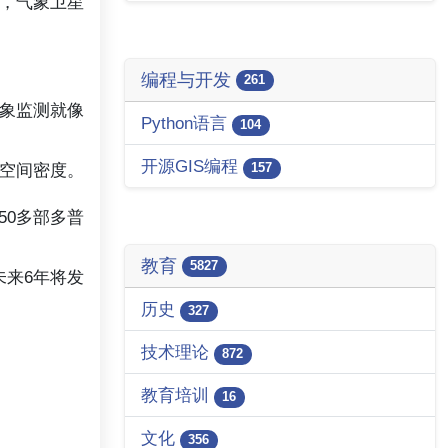
中，气象卫星
编程与开发
261
象监测就像
Python语言
104
开源GIS编程
空间密度。
157
50多部多普
教育
5827
未来6年将发
历史
327
技术理论
872
教育培训
16
文化
356