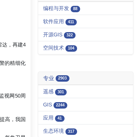
编程与开发
88
软件应用
411
开源GIS
322
雷达，再建4
空间技术
104
警的精细化
专业
2903
遥感
301
监视网50周
GIS
2244
应用
41
提高，我国
生态环境
317