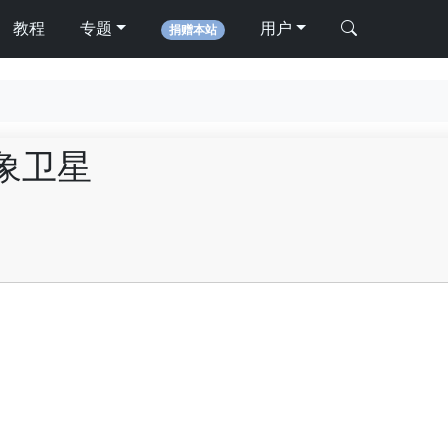
教程
专题
用户
捐赠本站
象卫星