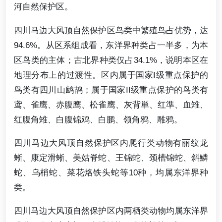
河自然保护区。
四川马边大风顶自然保护区鸟类中繁殖鸟占优势，达
94.6%。从区系组成看，东洋界种类占一半多，为本
区鸟类的主体；古北界种类仅占34.1%，说明本区在
地理分布上的过渡性。区内属于国家I级重点保护的
鸟类有四川山鹧鸪；属于国家II级重点保护的鸟类有
鸢、雀鹰、赤腹鹰、松雀鹰、灰背単、红準、血雉、
红腹角雉、白腹锦鸡、白鹏、领角鸦、雕鸦。
四川马边大风顶自然保护区内爬行类动物有丽纹龙
蜥、康定滑蜥、美姑脊蛇、王锦蛇、颈槽锦蛇、斜鱗
蛇、乌梢蛇、菜花烙铁头蛇等10种，均属东洋界种
类。
四川马边大风顶自然保护区内两栖类动物均属东洋界