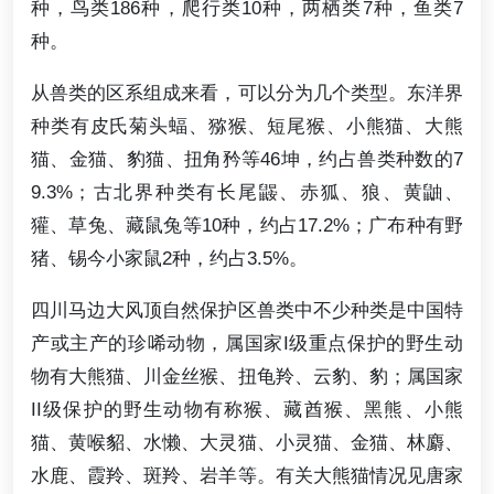
种，鸟类186种，爬行类10种，两栖类7种，鱼类7
种。
从兽类的区系组成来看，可以分为几个类型。东洋界
种类有皮氏菊头蝠、猕猴、短尾猴、小熊猫、大熊
猫、金猫、豹猫、扭角矜等46坤，约占兽类种数的7
9.3%；古北界种类有长尾鼹、赤狐、狼、黄鼬、
獾、草兔、藏鼠兔等10种，约占17.2%；广布种有野
猪、锡今小家鼠2种，约占3.5%。
四川马边大风顶自然保护区兽类中不少种类是中国特
产或主产的珍唏动物，属国家I级重点保护的野生动
物有大熊猫、川金丝猴、扭龟羚、云豹、豹；属国家
II级保护的野生动物有称猴、藏酋猴、黑熊、小熊
猫、黄喉貂、水懒、大灵猫、小灵猫、金猫、林麝、
水鹿、霞羚、斑羚、岩羊等。有关大熊猫情况见唐家