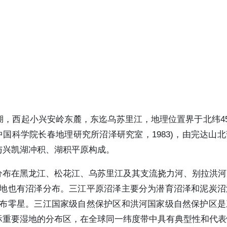
西起小兴安岭东麓，东迄乌苏里江，地理位置界于北纬45。0
10*km"(中国科学院长春地理研究所沼泽研究室，1983)，由完达
与兴凯湖冲积、湖积平原构成。
分布在黑龙江、松花江、乌苏里江及其支流挠力河、别拉洪河
洼地也有沼泽分布。三江平原沼泽主要分为潜育沼泽和泥炭沼
分布零星。三江国家级自然保护区和洪河国家级自然保护区是
际重要湿地的分布区，在全球同一纬度带中具有典型性和代表