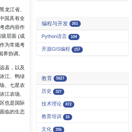
国黑龙江省、
将中国具有全
编程与开发
261
考虑内容作
级层面 (成
Python语言
104
护作为常规考
开源GIS编程
157
跨国界协调。
远县，以及
浓江、鸭绿
教育
5827
农场、七星农
历史
327
浓江农场、
区也是国际
技术理论
872
面临的生态
教育培训
16
文化
356