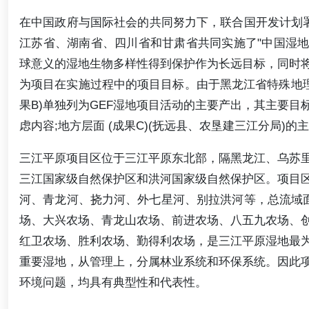
在中国政府与国际社会的共同努力下，联合国开发计划署 (U
江苏省、湖南省、四川省和甘肃省共同实施了"中国湿地生物
球意义的湿地生物多样性得到保护作为长远目标，同时
为项目在实施过程中的项目目标。由于黑龙江省特殊地理
果B)单独列为GEF湿地项目活动的主要产出，其主要
虑内容;地方层面 (成果C)(抚远县、农垦建三江分局
三江平原项目区位于三江平原东北部，隔黑龙江、乌苏
三江国家级自然保护区和洪河国家级自然保护区。项目
河、青龙河、挠力河、外七星河、别拉洪河等，总流域面积
场、大兴农场、青龙山农场、前进农场、八五九农场、
红卫农场、胜利农场、勤得利农场，是三江平原湿地最
重要湿地，从管理上，分属林业系统和环保系统。因此
环境问题，均具有典型性和代表性。