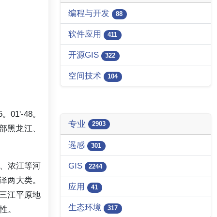
编程与开发
88
软件应用
411
开源GIS
322
空间技术
104
1'-48。
专业
2903
山北部黑龙江、
遥感
301
GIS
、浓江等河
2244
泽两大类。
应用
41
三江平原地
生态环境
317
性。