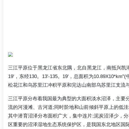
三江平原位于黑龙江省东北隅，北自黑龙江，南抵兴凯湖，
19'，东经130。13'-135。19'，总面积为10.89X
松花江和乌苏里江冲积平原和完达山南部乌苏里江支流
三江平原分布着我国最为典型的大面积淡水沼泽，主要
流的河漫滩、古河道;同时阶地和山前倾斜平原上的低
其中潜育沼泽分布面积广大，集中连片;泥炭沼泽少，
区重要的沼泽湿地生态系统保护区，是我国东北地区国