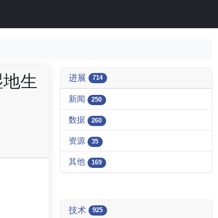
湿地生
进展
714
新闻
250
数据
260
资源
35
其他
169
技术
925