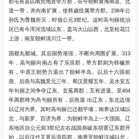
郡屯有县以南荒地置带方郡，在今朝鲜黄海南道、北
道一带，并向南扩展，使韩歲役属带方郡。238年公
孙氏为曹魏所灭，时值公元3世纪。这时高句丽统治
区已有今浑河流域以东，盖马大山以西，北至松花江
上游，南至朝鲜清川江一带。
国都丸都城。其后国势渐强，不断向周围扩展。313
年，高句丽向南占有了乐浪郡，带方郡则为韩穢所
有，中原王朝势力退出了朝鲜半岛。以后十六国前
燕、后燕与高魏景元三年、蜀汉景耀五年、吴水安五
年句丽之间争夺辽东、玄菟两郡，互有进退。至404
年两郡终为咼句丽所有，后燕退 出辽东，东北边境
以辽河为界。其时高句丽已迁都平壤，南界达汉城以
北，与新罗、百济为界，为朝鲜半岛上一大强国。辽
东地区自公元前3世纪左右战国燕破东胡置辽东郡开
始，以后汉代又置乐浪四郡，南界至朝鲜汉城以北，