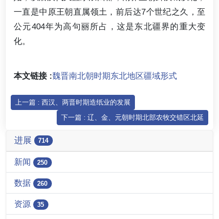
一直是中原王朝直属领土，前后达7个世纪之久，至
公元404年为高句丽所占，这是东北疆界的重大变
化。
本文链接 :
魏晋南北朝时期东北地区疆域形式
上一篇 : 西汉、两晋时期造纸业的发展
下一篇 : 辽、金、元朝时期北部农牧交错区北延
进展
714
新闻
250
数据
260
资源
35