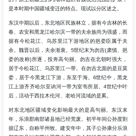
是本时期中国疆域变迁的特点。现试以分区述之。
东汉中期以后，东北地区民族林立，据有今吉林的长
春、农安和黑龙江哈尔滨一带的夫余族尚为强盛，而
据有今松花江、乌苏里江下游地区的挹娄臣属于夫
余。魏晋以后，夫余渐衰。5世纪末为勿吉(肃慎、挹
娄的改称)所逐，投奔高句丽。勿吉在北朝时强大，
居于今松花江、乌苏里江一带。在勿吉北面的是豆莫
娄，居于今黑龙江下游，东至于海。6世纪中，黑龙
江上游齐齐哈尔至讷河一带为室韦所居。4世纪中叶
后，活动于西拉木伦河、老哈河流域的是奚。
对东北地区疆域变化影响最大的是高句丽。东汉末
年，乐浪郡南部诸县地已经荒废。初平年间公孙度割
据辽东，自称平州牧。建安年中，其子公孙康分乐浪