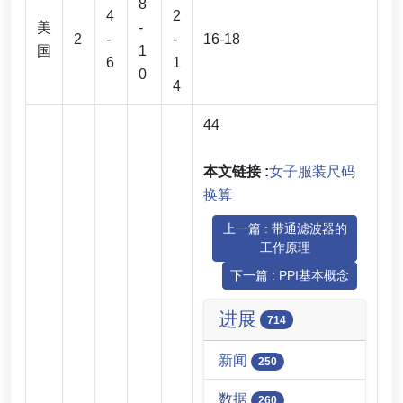
8
4
2
美
-
2
-
-
16-18
国
1
6
1
0
4
44
本文链接 :
女子服装尺码
换算
上一篇 : 带通滤波器的
工作原理
下一篇 : PPI基本概念
进展
714
新闻
250
数据
260