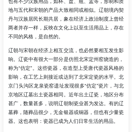
也有不少汉族用品，如杯、盘、瓶、盂等，形制和质
地与五代和宋朝的产品大致相同或相似。辽朝境内契
丹与汉族居民长期共居，象在经济上政治制度上曾经
两者并存一样，反映在文化上以至生活用品上，存在
不同的风格，是自然的。
辽朝与宋朝在经济上相互交流，也必然要相互发生影
响。辽瓷中有很大一部分是仿照北宋定州窑烧造的，
称为“仿定”。这些瓷器，在造型上受唐代瓷器风格的
影响，在工艺上则接近或达到了北宋定瓷的水平。北
京门头沟区龙泉瓷窑遗址发现很多“仿定”瓷片，与北
京地区辽墓出土瓷器相同。近年出土辽瓷，地区分布
甚广，数量甚多，说明辽朝制瓷业甚为发达。有的辽
墓葬，随葬品很少，无金银器或铜器，但也有少量瓷
器。这也表明：瓷器已成为人们日常生活的用品。