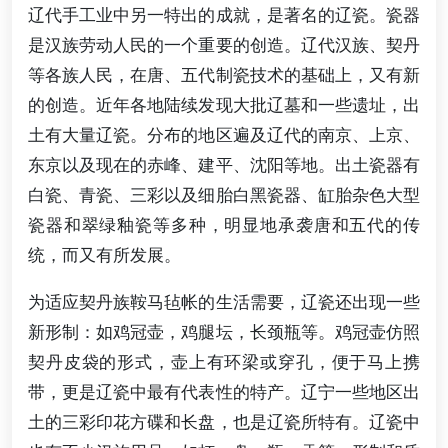
辽代手工业中另一特出的成就，是著名的辽瓷。瓷器
是汉族劳动人民的一个重要的创造。辽代汉族、契丹
等各族人民，在唐、五代制瓷技术的基础上，又有新
的创造。近年各地陆续发现大批辽墓和一些遗址，出
土有大量辽瓷。分布的地区遍及辽代的南京、上京、
东京以及现在的赤峰、建平、沈阳等地。出土瓷器有
白瓷、青瓷、三彩以及细胎白黑瓷器、缸胎杂色大型
瓷器和翠绿釉瓷等多种，明显地承袭唐和五代的传
统，而又有所发展。
为适应契丹族鞍马毡帐的生活需要，辽瓷还出现一些
新形制：如鸡冠壶，鸡腿坛，长颈瓶等。鸡冠壶仿照
契丹皮袋的形式，壶上有环梁或穿孔，便于马上携
带，更是辽瓷中最有代表性的特产。辽宁一些地区出
土的三彩印花方碟和长盘，也是辽瓷所特有。辽瓷中