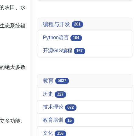
边的农田、水
编程与开发
261
生态系统辐
Python语言
104
开源GIS编程
157
的绝大多数
教育
5827
历史
327
技术理论
872
教育培训
立多功能、
16
文化
356