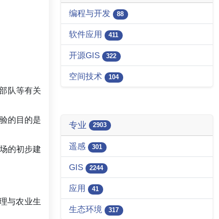
编程与开发
88
软件应用
411
开源GIS
322
空间技术
104
春部队等有关
实验的目的是
专业
2903
遥感
301
场的初步建
GIS
2244
应用
41
地理与农业生
生态环境
317