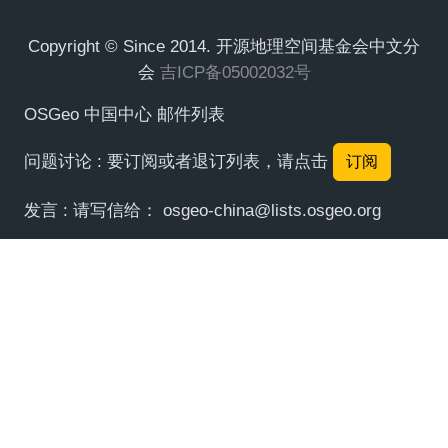
Copyright © Since 2014. 开源地理空间基金会中文分
会
吉ICP备05002032号
OSGeo 中国中心 邮件列表
问题讨论 : 要订阅或者退订列表，请点击
订阅
发言 : 请写信给：
osgeo-china@lists.osgeo.org