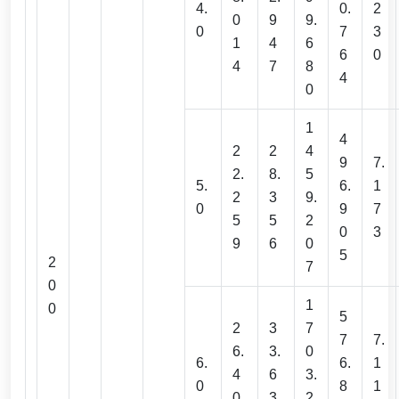
4.
0.
2
0
9
9.
0
7
3
1
4
6
6
0
4
7
8
4
0
1
4
2
2
4
9
7.
2.
8.
5
5.
6.
1
2
3
9.
0
9
7
5
5
2
0
3
9
6
0
5
2
7
0
1
0
5
2
3
7
7
7.
6.
3.
0
6.
6.
1
4
6
3.
0
8
1
0
3
2