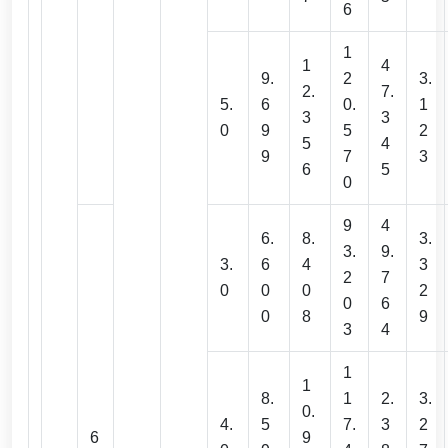
6
1
1
4
9.
2
3.
2.
7.
5.
6
0.
1
3
3
0
9
5
2
5
4
9
7
3
6
5
0
9
4
6.
8.
3.
3.
9.
3.
6
4
3
2
7
0
0
0
2
0
6
0
8
9
3
4
1
1
8.
1
2.
3.
0.
4.
5
7.
3
2
6
9