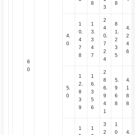
8
8
3
2
1
1
8
4
4.
0.
3.
1.
4.
0.
2
4
3
2
0
7
4
7
4
3
2
6
8
7
5
4
6
0
2
1
1
8
5.
4.
2.
6.
5.
6.
9
1
8
3
0
9
6
8
3
5
4
8
8
9
6
1
3
1
1
1
2
0
4.