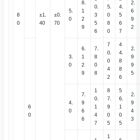
8.
2.
0.
5.
4.
5.
1
6
8
±1.
±0.
3
0
5
0
2
9
0
40
70
5
8
6
9
2
6
0
7
7
4
6.
7.
2.
0.
4.
3.
1
8
9
0
8
0
2
0
9
4
8
9
8
5
2
6
1
8
5
7.
2.
0.
7.
6.
4.
9
9
6
1
9
1
0
6
4
0
4
0
0
6
3
7
5
5
1