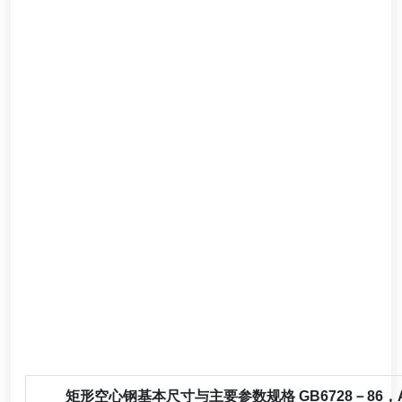
矩形空心钢基本尺寸与主要参数规格 GB6728－86，AS