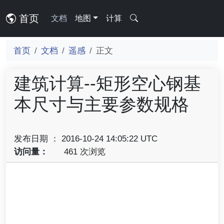
首页
文档
地图
计算
首页
文档
遥感
正文
建筑计算--矩形空心钢基
本尺寸与主要参数规格
发布日期 ： 2016-10-24 14:05:22 UTC
访问量：
461 次浏览