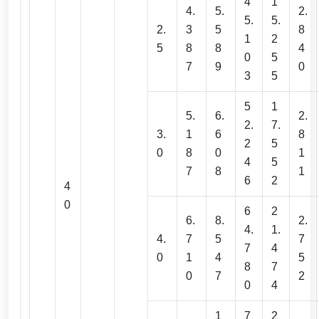
4
1
4.
5.
2.
5.
5.
2.
3
5
8
1
2
5
8
8
4
0
5
7
9
0
3
5
5
1
5.
6.
2.
2.
7.
3.
1
6
8
2
5
0
8
0
1
4
5
7
8
1
6
2
4
0
6
2
6.
8.
2.
4.
1.
4.
7
5
7
7
4
0
1
4
5
8
7
0
7
2
0
4
1
7
2