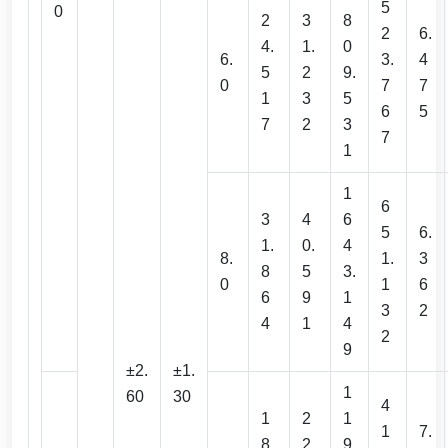
5
0
2
3
8
2
6.
4.
1.
0
6.
3.
4
5
2
9.
0
7
7
1
3
5
6
5
7
2
3
7
1
1
6
3
4
6
5
6.
1.
0.
4
8.
1.
3
8
5
3.
0
1
6
6
9
1
3
2
4
1
4
2
9
±2.
±1.
1
60
30
4
1
2
1
1
7.
8.
2.
9