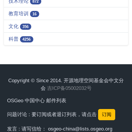
技术理论
872
教育培训
16
文化
356
科普
4256
Copyright © Since 2014. 开源地理空间基金会中文分
会
吉ICP备05002032号
OSGeo 中国中心 邮件列表
问题讨论 : 要订阅或者退订列表，请点击
订阅
发言 : 请写信给：
osgeo-china@lists.osgeo.org