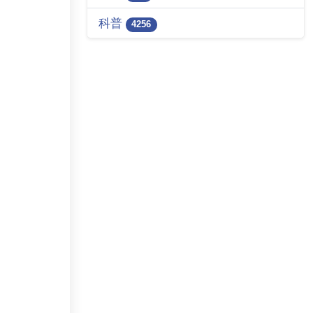
科普
4256