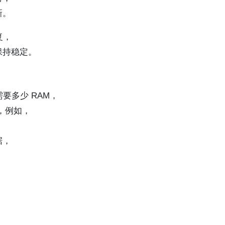
新。
复，
保持稳定。
要多少 RAM，
，例如，
据，
。