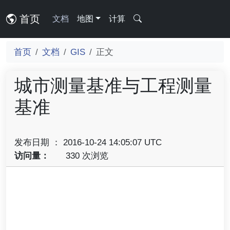
首页
文档
地图
计算
首页
文档
GIS
正文
城市测量基准与工程测量
基准
发布日期 ： 2016-10-24 14:05:07 UTC
访问量：
330 次浏览