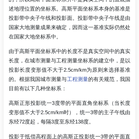
述地理位置的坐标系。高斯平面坐标系本身的基准是
投影带中央子午线和投影面。投影带中央子午线是由
国家大地测量成果来确定，因而这一基准实际仍然处
在国家大地坐标系中。
由于高斯平面坐标系中的长度不是真实空间中的真实
长度，在城市测量与工程测量坐标系的建立中，是以
投影长度变形值不大于2.5cm/km为原则来选择基准
的。根据我国城市测量与
工程测量
的有关规范，我国
目前有以下几种坐标系：
高斯正形投影统一3度带的平面直角坐标系（当长度
变形值不大于2.5cm/km时），统一3带的主子午线由
东经72度起，每隔3度至东经138度。
投影于抵偿高程面上的高斯正投影统一3带的平面直