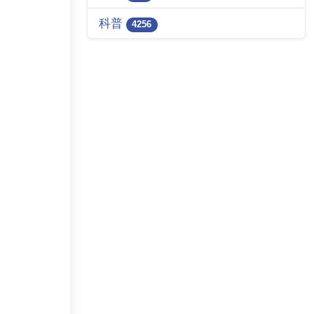
科普
4256