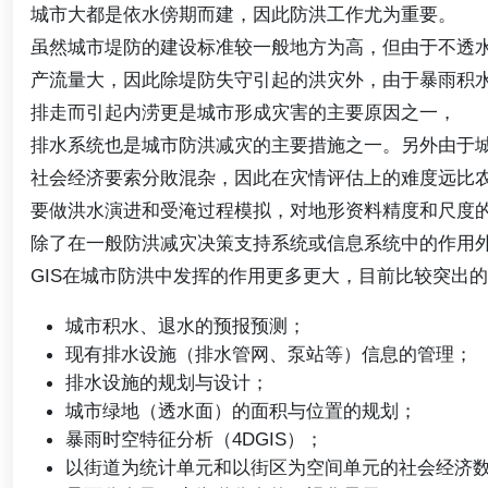
城市大都是依水傍期而建，因此防洪工作尤为重要。
虽然城市堤防的建设标准较一般地方为高，但由于不透
产流量大，因此除堤防失守引起的洪灾外，由于暴雨积
排走而引起内涝更是城市形成灾害的主要原因之一，
排水系统也是城市防洪减灾的主要措施之一。另外由于
社会经济要索分敗混杂，因此在灾情评估上的难度远比
要做洪水演进和受淹过程模拟，对地形资料精度和尺度
除了在一般防洪减灾决策支持系统或信息系统中的作用
GIS在城市防洪中发挥的作用更多更大，目前比较突出
城市积水、退水的预报预测；
现有排水设施（排水管网、泵站等）信息的管理；
排水设施的规划与设计；
城市绿地（透水面）的面积与位置的规划；
暴雨时空特征分析（4DGIS）；
以街道为统计单元和以街区为空间单元的社会经济