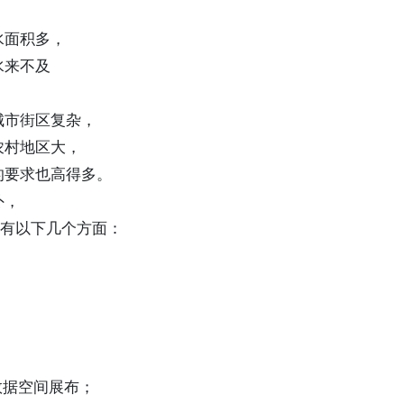
水面积多，
水来不及
城市街区复杂，
农村地区大，
的要求也高得多。
外，
的有以下几个方面：
数据空间展布；