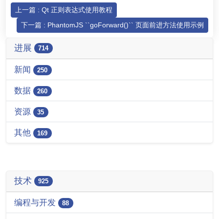
上一篇 : Qt 正则表达式使用教程
下一篇 : PhantomJS ``goForward()`` 页面前进方法使用示例
进展
714
新闻
250
数据
260
资源
35
其他
169
技术
925
编程与开发
88