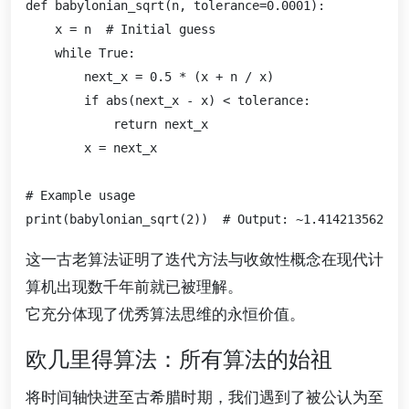
def babylonian_sqrt(n, tolerance=0.0001):

    x = n  # Initial guess

    while True:

        next_x = 0.5 * (x + n / x)

        if abs(next_x - x) < tolerance:

            return next_x

        x = next_x

# Example usage

这一古老算法证明了迭代方法与收敛性概念在现代计
算机出现数千年前就已被理解。
它充分体现了优秀算法思维的永恒价值。
欧几里得算法：所有算法的始祖
将时间轴快进至古希腊时期，我们遇到了被公认为至