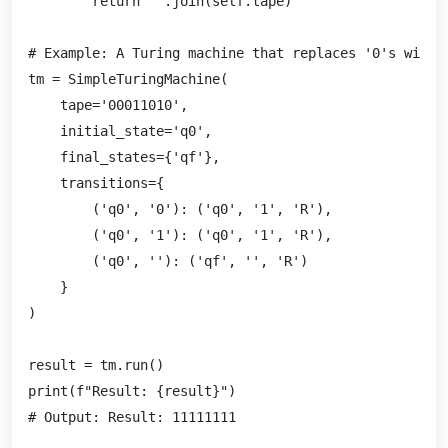
        return ''.join(self.tape)

# Example: A Turing machine that replaces '0's with '
tm = SimpleTuringMachine(

    tape='00011010',

    initial_state='q0',

    final_states={'qf'},

    transitions={

        ('q0', '0'): ('q0', '1', 'R'),

        ('q0', '1'): ('q0', '1', 'R'),

        ('q0', ''): ('qf', '', 'R')

    }

)

result = tm.run()

print(f"Result: {result}")
