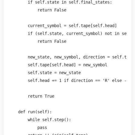
        if self.state in self.final_states:

            return False

        current_symbol = self.tape[self.head]

        if (self.state, current_symbol) not in self.t
            return False

        new_state, new_symbol, direction = self.trans
        self.tape[self.head] = new_symbol

        self.state = new_state

        self.head += 1 if direction == 'R' else -1

        return True

    def run(self):

        while self.step():

            pass
