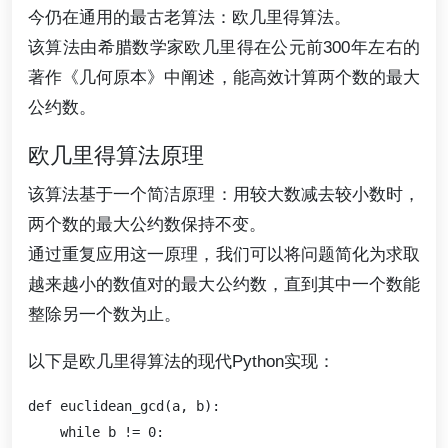
今仍在通用的最古老算法：欧几里得算法。
该算法由希腊数学家欧几里得在公元前300年左右的
著作《几何原本》中阐述，能高效计算两个数的最大
公约数。
欧几里得算法原理
该算法基于一个简洁原理：用较大数减去较小数时，
两个数的最大公约数保持不变。
通过重复应用这一原理，我们可以将问题简化为求取
越来越小的数值对的最大公约数，直到其中一个数能
整除另一个数为止。
以下是欧几里得算法的现代Python实现：
def euclidean_gcd(a, b):

    while b != 0:
