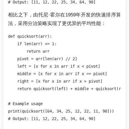
相比之下，由托尼·霍尔在1959年开发的快速排序算
法，采用分治策略实现了更优异的平均性能：
def quicksort(arr):

    if len(arr) <= 1:

        return arr

    pivot = arr[len(arr) // 2]

    left = [x for x in arr if x < pivot]

    middle = [x for x in arr if x == pivot]

    right = [x for x in arr if x > pivot]

    return quicksort(left) + middle + quicksort(right
# Example usage

print(quicksort([64, 34, 25, 12, 22, 11, 90]))
