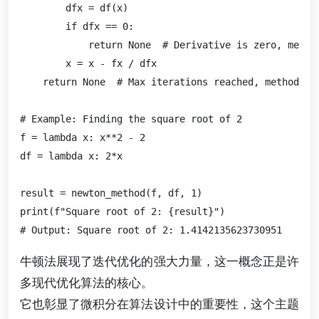
        dfx = df(x)

        if dfx == 0:

            return None  # Derivative is zero, method
        x = x - fx / dfx

    return None  # Max iterations reached, method fai
# Example: Finding the square root of 2

f = lambda x: x**2 - 2

df = lambda x: 2*x

result = newton_method(f, df, 1)

print(f"Square root of 2: {result}")

牛顿法展现了迭代优化的强大力量，这一概念正是许
多现代优化算法的核心。
它也彰显了微积分在算法设计中的重要性，这个主题