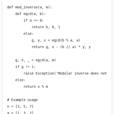
def mod_inverse(a, m):

    def egcd(a, b):

        if a == 0:

            return b, 0, 1

        else:

            g, y, x = egcd(b % a, a)

            return g, x - (b // a) * y, y

    g, x, _ = egcd(a, m)

    if g != 1:

        raise Exception('Modular inverse does not exi
    else:

        return x % m

# Example usage

n = [3, 5, 7]

a = [2, 3, 2]
