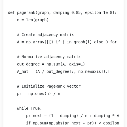
def pagerank(graph, damping=0.85, epsilon=1e-8):

    n = len(graph)

    # Create adjacency matrix

    A = np.array([[1 if j in graph[i] else 0 for j in
    # Normalize adjacency matrix

    out_degree = np.sum(A, axis=1)

    A_hat = (A / out_degree[:, np.newaxis]).T

    # Initialize PageRank vector

    pr = np.ones(n) / n

    while True:

        pr_next = (1 - damping) / n + damping * A_hat
        if np.sum(np.abs(pr_next - pr)) < epsilon:
