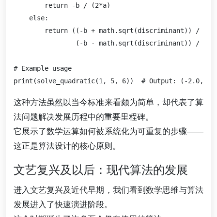
        return -b / (2*a)

    else:

        return ((-b + math.sqrt(discriminant)) / (2*a
                (-b - math.sqrt(discriminant)) / (2*a
# Example usage

这种方法虽然以当今标准来看颇为简单，却代表了算
法问题解决发展历程中的重要里程碑。
它展示了数学运算如何被系统化为可重复的步骤——
这正是算法设计的核心原则。
文艺复兴及以后：现代算法的发展
进入文艺复兴及近代早期，我们看到数学思维与算法
发展进入了快速演进阶段。