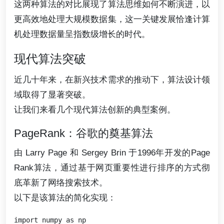
这两种算法的对比展现了算法思维如何不断演进，以
更高效地处理大规模数据集，这一关键发展恰逢计算
机处理数据量呈指数级增长的时代。
现代算法突破
近几十年来，在新兴技术需求的推动下，算法设计领
域取得了显著突破。
让我们来看几个现代算法创新的典型案例。
PageRank：谷歌的奠基算法
由 Larry Page 和 Sergey Brin 于1996年开发的Page
Rank算法，通过基于网页重要性进行排序的方式彻
底革新了网络搜索技术。
以下是该算法的简化实现：
import numpy as np
