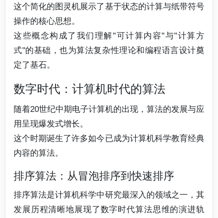
这个简化的图灵机展示了基于状态的计算与纸带符号
操作的核心思想。
这些概念构成了我们理解"可计算内容"与"计算方
式"的基础，也为算法复杂性理论和编程语言设计奠
定了基石。
数字时代：计算机时代的算法
随着20世纪中期电子计算机的出现，算法的发展与应
用呈现爆发式增长。
这个时期诞生了许多如今已成为计算机科学教育经典
内容的算法。
排序算法：从冒泡排序到快速排序
排序算法是计算机科学中研究最深入的领域之一，其
发展历程清晰地展现了数字时代算法思维的演进轨