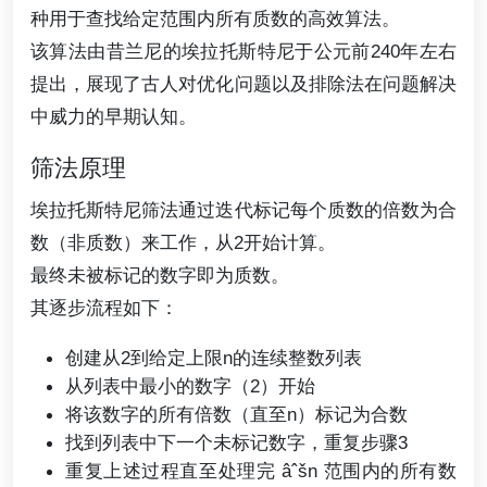
种用于查找给定范围内所有质数的高效算法。
该算法由昔兰尼的埃拉托斯特尼于公元前240年左右
提出，展现了古人对优化问题以及排除法在问题解决
中威力的早期认知。
筛法原理
埃拉托斯特尼筛法通过迭代标记每个质数的倍数为合
数（非质数）来工作，从2开始计算。
最终未被标记的数字即为质数。
其逐步流程如下：
创建从2到给定上限n的连续整数列表
从列表中最小的数字（2）开始
将该数字的所有倍数（直至n）标记为合数
找到列表中下一个未标记数字，重复步骤3
重复上述过程直至处理完 âˆšn 范围内的所有数