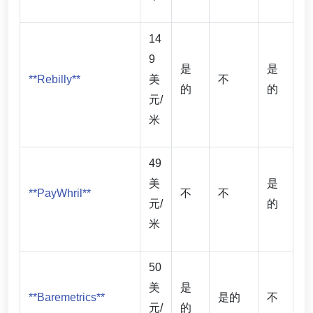
14
9
是
是
**Rebilly**
美
不
的
的
元/
米
49
美
是
**PayWhril**
不
不
元/
的
米
50
美
是
**Baremetrics**
是的
不
元/
的