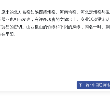
，原来的北方名窑如陕西耀州窑、河南均窑、河北定州窑与磁
玉器业也相当发达，有许多珍贵的文物出土。商业活动逐渐活
方贸易的密切。山西稷山的竹纸和平阳的麻纸，闻名一时。刻
心在平阳。
下一篇 : 中国辽朝