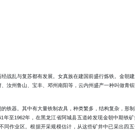
历经战乱与复苏都有发展。女真族在建国前盛行炼铁。金朝建
府、汝州鲁山、宝丰、邓州南阳等，云内州盛产一种叫做青镔
朝的铁器。其中有大量铁制农具，种类繁多，结构复杂，形制
1年至1962年，在黑龙江省阿城县五道岭发现金朝中期铁矿
等不同作业区。根据开采规模估计，从这些矿井中已采出四