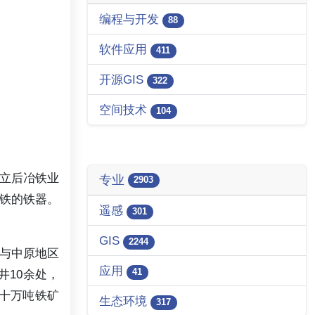
编程与开发
88
软件应用
411
开源GIS
322
空间技术
104
立后冶铁业
专业
2903
铁的铁器。
遥感
301
GIS
2244
与中原地区
应用
41
井10余处，
五十万吨铁矿
生态环境
317