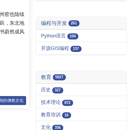
州窑也陆续
跃，东北地
编程与开发
261
书蔚然成风
Python语言
104
开源GIS编程
157
教育
5827
历史
327
时期的佛教文化
技术理论
872
教育培训
16
文化
356