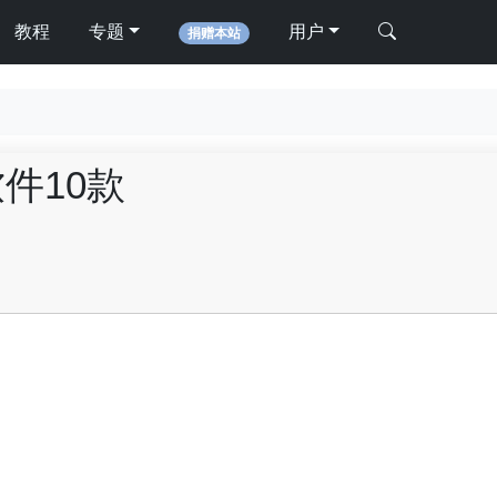
教程
专题
用户
捐赠本站
软件10款