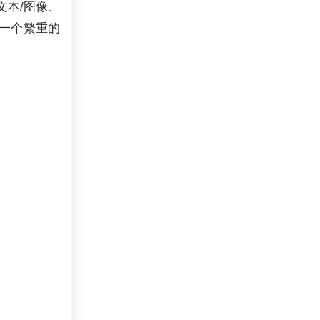
辑文本/图像、
o是一个繁重的