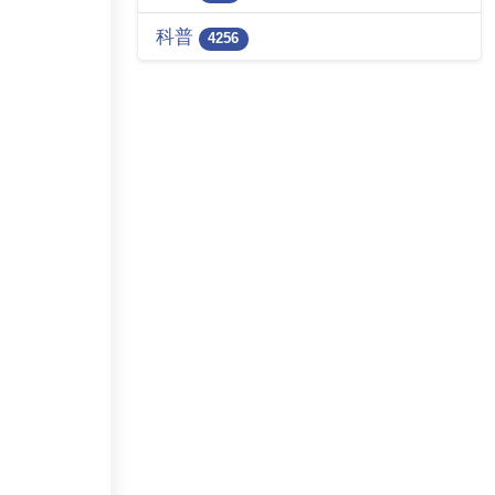
科普
4256