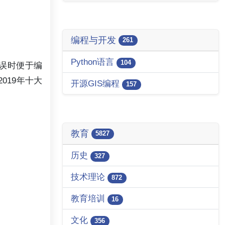
编程与开发
261
Python语言
104
错误时便于编
019年十大
开源GIS编程
157
教育
5827
历史
327
技术理论
872
教育培训
16
文化
356