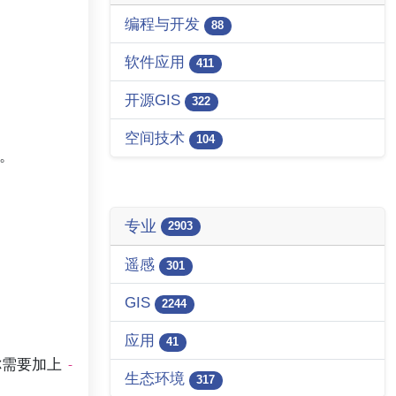
编程与开发
88
软件应用
411
开源GIS
322
空间技术
104
间。
专业
2903
遥感
301
GIS
2244
应用
41
你需要加上
-
生态环境
317