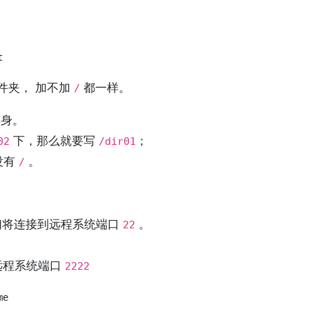
件夹， 加不加
都一样。
/
身。
下，那么就要写
；
02
/dir01
没有
。
/
我们将连接到远程系统端口
。
22
2远程系统端口
2222