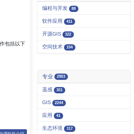
编程与开发
88
软件应用
411
开源GIS
322
工作包括以下
空间技术
104
专业
2903
遥感
301
GIS
2244
应用
41
生态环境
317
IS处理软件介绍