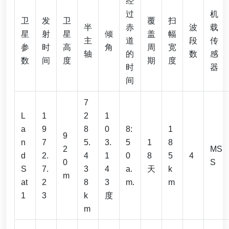
经
过
机
卫
发
卫
覆
扫
半
赤
波
载
星
射
星
倾
盖
幅
主
道
段
传
参
时
高
角
周
宽
轴
的
数
感
数
间
度
期
度
时
器
间
7
L
1
2
1
a
9
8
0
8:
1
9
n
7
5.
3.
5
1
8
2
MS
d
2.
4
1
0
8
5
4
0
S
S
7.
3
4
a.
天
k
m
at
2
8
3
m.
m
1
3
k
度
m