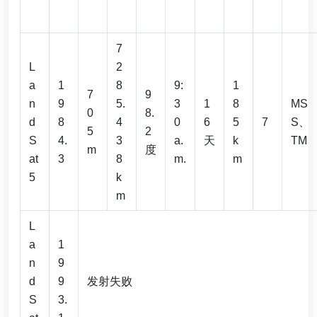
7
L
2
a
1
8
9:
1
7
9
n
9
5.
3
1
8
MS
0
8.
d
8
4
0
6
5
7
S、
5
2
S
4.
3
a.
天
k
TM
m
度
at
3
8
m.
m
5
k
m
L
a
1
n
9
d
9
发射失败
S
3.