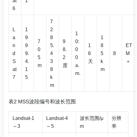
at
1
6
7
L
1
2
1
a
9
8
1
7
9
0:
n
9
5.
1
8
ET
0
8.
0
d
9.
4
6
5
8
M
5
2
0
S
4.
3
天
k
＋
m
度
a.
at
1
8
m
m.
7
5
k
m
表2 MSS波段编号和波长范围
Landsat-1
Landsat-4
波长范围/μ
分辨
～3
～5
m
率