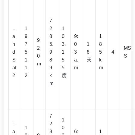
7
L
1
2
1
a
9
8
0
9:
1
9
n
7
5.
3.
0
1
8
2
MS
d
5.
9
1
3
8
5
4
0
S
S
1.
8
5
a.
天
k
m
at
1
9
5
m.
m
2
2
k
度
m
7
1
L
2
1
0
a
8
6:
1