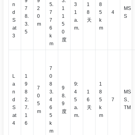
9
9
3.
n
5.
3
1
8
7
2
1
MS
d
7
1
8
5
4
8.
0
1
S
S
7
a.
天
k
3.
m
5
at
6
m.
m
5
0
3
k
度
m
7
L
1
0
a
9
8
9:
1
7
9
n
8
3.
4
1
8
MS
0
8.
d
2.
4
5
6
5
7
S、
5
9
S
7.
6
a.
天
k
TM
m
度
at
1
5
m.
m
4
6
k
m