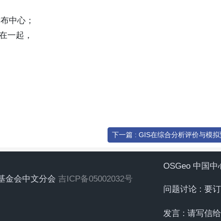
息发布中心；
合在一起，
下一篇 : GIS在综合分析评价与模
OSGeo 中国
地理空间基金会中文分会
吉ICP备05002032号
问题讨论 : 
发言 : 请写信