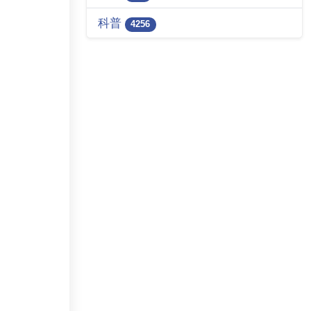
科普
4256