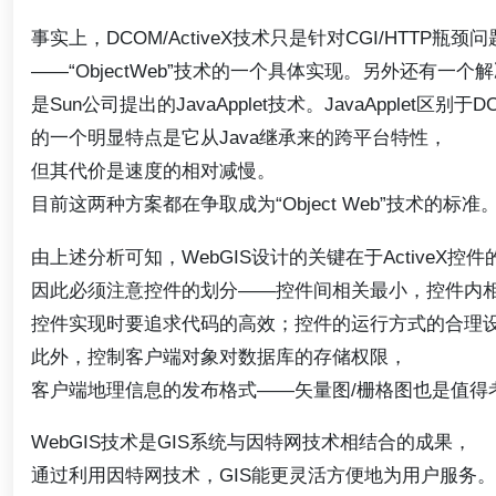
事实上，DCOM/ActiveX技术只是针对CGI/HTTP瓶
——“ObjectWeb”技术的一个具体实现。另外还有一个
是Sun公司提出的JavaApplet技术。JavaApplet区别于DC
的一个明显特点是它从Java继承来的跨平台特性，
但其代价是速度的相对减慢。
目前这两种方案都在争取成为“Object Web”技术的标准
由上述分析可知，WebGIS设计的关键在于ActiveX控
因此必须注意控件的划分——控件间相关最小，控件内
控件实现时要追求代码的高效；控件的运行方式的合理
此外，控制客户端对象对数据库的存储权限，
客户端地理信息的发布格式——矢量图/栅格图也是值得
WebGIS技术是GIS系统与因特网技术相结合的成果，
通过利用因特网技术，GIS能更灵活方便地为用户服务。