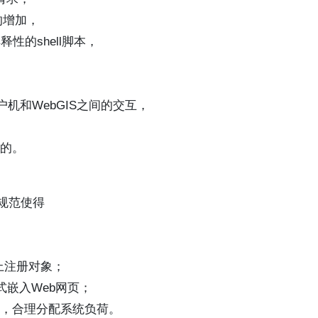
的增加，
性的shell脚本，
机和WebGIS之间的交互，
适的。
eX规范使得
务器上注册对象；
形式嵌入Web网页；
运行，合理分配系统负荷。