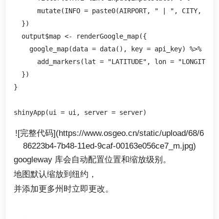
      mutate(INFO = paste0(AIRPORT, " | ", CITY, ", "
  })

  output$map <- renderGoogle_map({

    google_map(data = data(), key = api_key) %>%

      add_markers(lat = "LATITUDE", lon = "LONGITUDE"
  })

}

![完整代码](https://www.osgeo.cn/static/upload/68/6
86223b4-7b48-11ed-9caf-00163e056ce7_m.jpg)
googleway 库会自动配置位置和缩放级别。
地图默认缩放到纽约，
并添加更多州时立即更改。