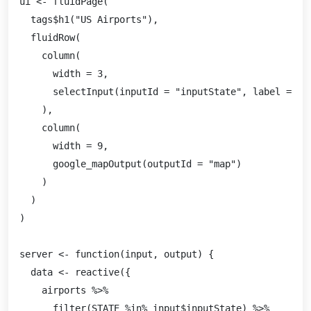
ui <- fluidPage(

  tags$h1("US Airports"),

  fluidRow(

    column(

      width = 3,

      selectInput(inputId = "inputState", label = "S
    ),

    column(

      width = 9,

      google_mapOutput(outputId = "map")

    )

  )

)

server <- function(input, output) {

  data <- reactive({

    airports %>%

      filter(STATE %in% input$inputState) %>%
