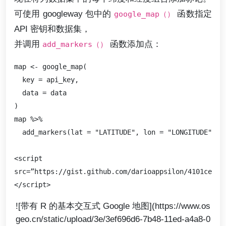
可使用 googleway 包中的
函数指定
google_map（）
API 密钥和数据集，
并调用
函数添加点：
add_markers（）
map <- google_map(

  key = api_key,

  data = data

)

map %>%

  add_markers(lat = "LATITUDE", lon = "LONGITUDE")

<script 

src=”https://gist.github.com/darioappsilon/4101ce35b3
![带有 R 的基本交互式 Google 地图](https://www.os
geo.cn/static/upload/3e/3ef696d6-7b48-11ed-a4a8-0