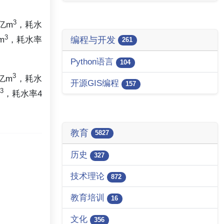
3
亿m
，耗水
3
m
，耗水率
编程与开发
261
Python语言
104
3
亿m
，耗水
开源GIS编程
157
3
，耗水率4
教育
5827
历史
327
技术理论
872
教育培训
16
文化
356