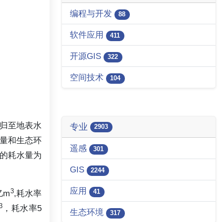
编程与开发
88
软件应用
411
开源GIS
322
空间技术
104
归至地表水
专业
2903
量和生态环
遥感
301
的耗水量为
GIS
2244
应用
3
41
亿m
,耗水率
3
，耗水率5
生态环境
317