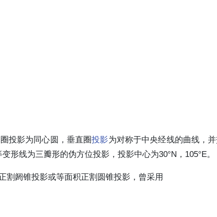
高圈投影为同心圆，垂直圈
投影
为对称于中央经线的曲线，并
形线为三瓣形的伪方位投影，投影中心为30°N，105°E。
角正割阏锥投影或等面积正割圆锥投影，曾采用