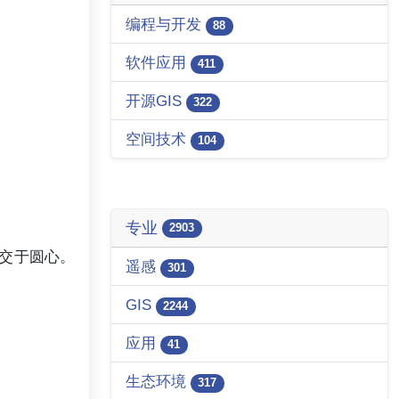
编程与开发
88
软件应用
411
开源GIS
322
空间技术
104
专业
2903
交于圆心。
遥感
301
GIS
2244
应用
41
生态环境
317