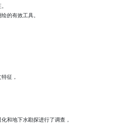
征。
测绘的有效工具。
文特征，
地退化和地下水勘探进行了调查，