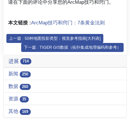
请在下面的评论中分享您的ArcMap技巧和窍门。
本文链接 :
ArcMap技巧和窍门：7条黄金法则
上一篇 : 50种地图投影类型：视觉参考指南[大列表]
下一篇 : TIGER GIS数据（拓扑集成地理编码和参考）
进展
714
新闻
250
数据
260
资源
35
其他
169