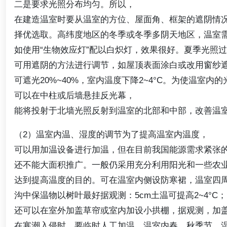
二是要求光照分布均匀。所以，
在建造温室时要从温室的方位、屋面角、框架的遮阴情
择优选取。高纬度地区的冬季或冬季多阴天地区，温室
如使用“生物效应灯”配以白炽灯，效果很好。夏季光照
可用遮阴的方法进行调节，如屋顶表面涂白或改用窗纱
可遮光20%~40%，室内温度下降2~4°C。为使温室内
可以在中柱或后墙悬挂反光幕，
能将投射于北墙光照反射到温室的北部和中部，改善温
（2）温室内温、湿度的调节为了提高温室内温度，
可以用加温设备进行加温，但在目前我国能源需求紧张
还不能大面积推广。一般仍采用充分利用阳光和一些农
达到提高温度的目的。可在温室内侧设防寒裙，温室四
沟中保温物以树叶最好据观测：5cm土温可提高2~4°C；
还可以在室外加盖草帘或室内加设小拱棚，据观测，加盖草
在寒潮入侵时，要临时人工加温。温室内春、秋季节，