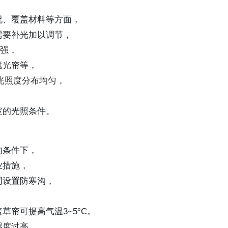
况、覆盖材料等方面，
需要补光加以调节，
过强，
遮光帘等，
的光照度分布均匀，
室的光照条件。
的条件下，
业措施，
周设置防寒沟，
帘可提高气温3~5°C。
湿度过高，