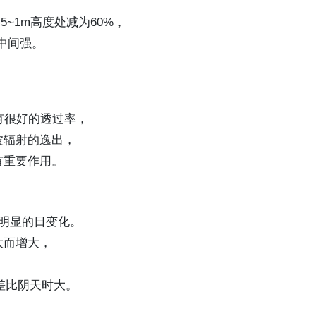
~1m高度处减为60%，
中间强。
有很好的透过率，
波辐射的逸出，
有重要作用。
明显的日变化。
大而增大，
差比阴天时大。