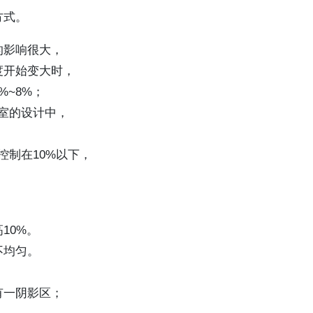
方式。
的影响很大，
度开始变大时，
%~8%；
温室的设计中，
控制在10%以下，
10%。
不均匀。
有一阴影区；