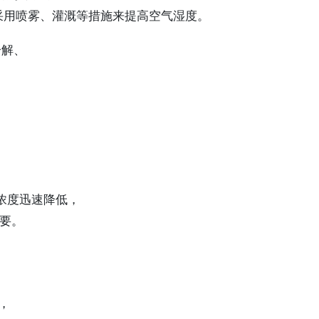
采用喷雾、灌溉等措施来提高空气湿度。
分解、
，
。
浓度迅速降低，
要。
，