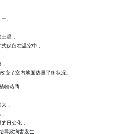
之一。
加土温，
方式保留在温室中，
散，
于改变了室内地面热量平衡状况。
植物蒸腾。
加大，
足，
显的日变化，
凝结导致病害发生。