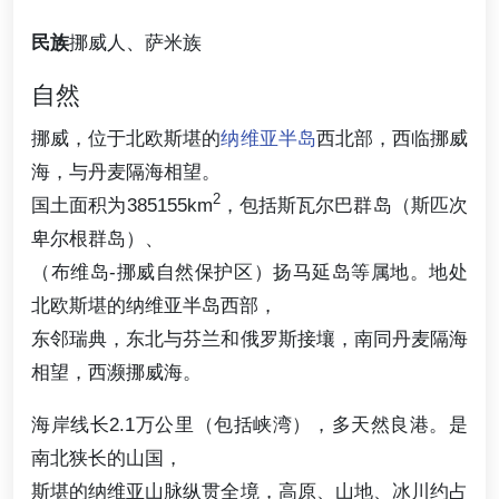
民族
挪威人、萨米族
自然
挪威，位于北欧斯堪的
纳维亚半岛
西北部，西临挪威
海，与丹麦隔海相望。
2
国土面积为385155km
，包括斯瓦尔巴群岛（斯匹次
卑尔根群岛）、
（布维岛-挪威自然保护区）扬马延岛等属地。地处
北欧斯堪的纳维亚半岛西部，
东邻瑞典，东北与芬兰和俄罗斯接壤，南同丹麦隔海
相望，西濒挪威海。
海岸线长2.1万公里（包括峡湾），多天然良港。是
南北狭长的山国，
斯堪的纳维亚山脉纵贯全境，高原、山地、冰川约占