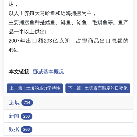
达，
以人工养殖大马哈鱼和近海捕捞为主，
主要捕捞鱼种是鳕鱼、鲱鱼、鲐鱼、毛鳞鱼等。鱼产
品一半以上供出口，
2007年出口额293亿克朗，占挪商品出口总额的
4%。
本文链接 :
挪威基本概况
上一篇 : 土壤的热力学特性
下一篇 : 土壤表面温度的日变化
进展
714
新闻
250
数据
260