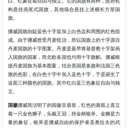
白、红象征着自由与独立。它的国旗有两种，政府机
构悬挂燕尾式国旗，其他场合悬挂上述横长方形国
旗。
挪威国旗由靛蓝色十字架加上白色边和周围的红色组
成。由于挪威曾受丹麦统治，所以国旗上的十字源自
丹麦国旗的十字图案。丹麦是最早将基督教十字架画
入国旗的国家，而北欧各国也均用十字旗帜。挪威根
据丹麦国旗为基本图案，结合美国星条旗和法国三色
旗的色彩，在白色十字中加入蓝色十字，于是诞生了
这面三种颜色的国旗。其中红白蓝三色象征自由与独
立。
国徽
挪威简洁明了的国徽呈盾形，红色的盾面上直立
着一只金色狮子，头戴王冠，持金柄银斧。金狮是力
量的象征，银斧是挪威自由的保护者圣奥拉夫的武