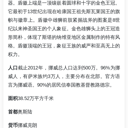
器。盾徽上端是一顶镶嵌着圆球和十字的金色王冠。
它最初于13世纪出现在哈康国王祖先斯瓦莱国王的旗
帜与徽章上。盾徽中雄狮前肢紧握战斧的图案是8世
纪以来神圣国王的个人象征。金色雄狮头上的王冠造
形简朴，体现了斯堪的纳维亚地区金属制作的特有风
格。盾徽顶端的王冠，象征王族的威严和至高无上的
权力。
人口
截止2012年，挪威总人口达到500万。96%为挪
威人，有萨米族约3万人，主要分布在北部。官方语
言为挪威语。90%的居民信奉国教基督教路德宗。
面积
38.52万平方千米
首都
奥斯陆
货币
挪威克朗