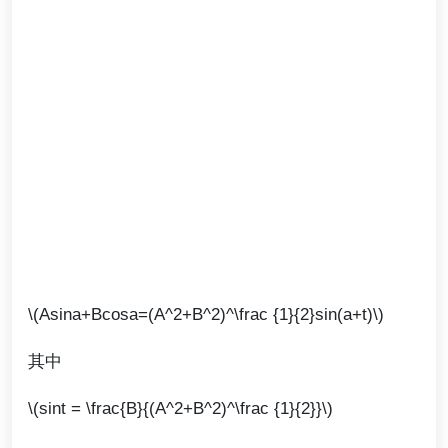
\(Asina+Bcosa=(A^2+B^2)^\frac {1}{2}sin(a+t)\)
其中
\(sint = \frac{B}{(A^2+B^2)^\frac {1}{2}}\)