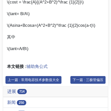
\(cost = \frac{A}{(A^2+B^2)^\frac {1}{2}}\)
\(tant= B/A\)
\(Asina+Bcosa=(A^2+B^2)^\frac {1}{2}cos(a-t)\)
其中
\(tant=A/B\)
本文链接 :
辅助角公式
上一篇 : 常用电容技术参数值大全
下一篇 : 三极管偏压
进展
714
新闻
250