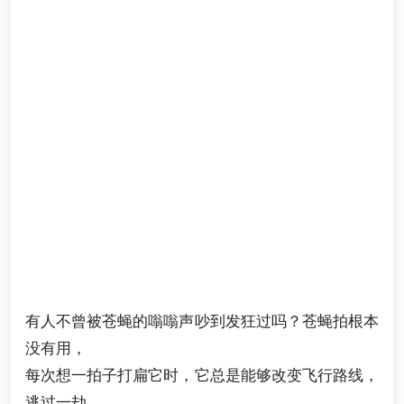
有人不曾被苍蝇的嗡嗡声吵到发狂过吗？苍蝇拍根本
没有用，
每次想一拍子打扁它时，它总是能够改变飞行路线，
逃过一劫。