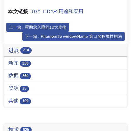
本文链接 :
10个 LiDAR 用途和应用
上一篇 : 帮助您入睡的10大食物
下一篇 : PhantomJS windowName 窗口名称属性用法
进展
714
新闻
250
数据
260
资源
35
其他
169
技术
925