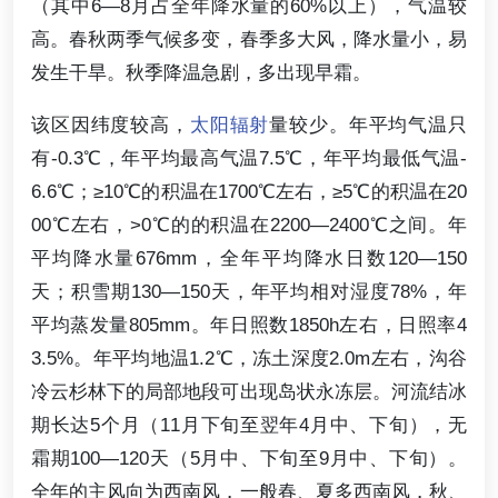
（其中6—8月占全年降水量的60%以上），气温较
高。春秋两季气候多变，春季多大风，降水量小，易
发生干旱。秋季降温急剧，多出现早霜。
该区因纬度较高，
太阳辐射
量较少。年平均气温只
有-0.3℃，年平均最高气温7.5℃，年平均最低气温-
6.6℃；≥10℃的积温在1700℃左右，≥5℃的积温在20
00℃左右，>0℃的的积温在2200—2400℃之间。年
平均降水量676mm，全年平均降水日数120—150
天；积雪期130—150天，年平均相对湿度78%，年
平均蒸发量805mm。年日照数1850h左右，日照率4
3.5%。年平均地温1.2℃，冻土深度2.0m左右，沟谷
冷云杉林下的局部地段可出现岛状永冻层。河流结冰
期长达5个月（11月下旬至翌年4月中、下旬），无
霜期100—120天（5月中、下旬至9月中、下旬）。
全年的主风向为西南风，一般春、夏多西南风，秋、