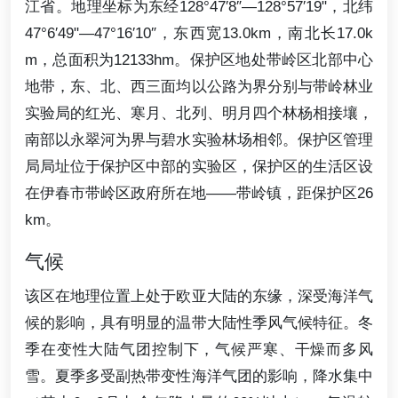
江省。地理坐标为东经128°47′8″—128°57′19"，北纬
47°6′49"—47°16′10″，东西宽13.0km，南北长17.0k
m，总面积为12133hm。保护区地处带岭区北部中心
地带，东、北、西三面均以公路为界分别与带岭林业
实验局的红光、寒月、北列、明月四个林杨相接壤，
南部以永翠河为界与碧水实验林场相邻。保护区管理
局局址位于保护区中部的实验区，保护区的生活区设
在伊春市带岭区政府所在地——带岭镇，距保护区26
km。
气候
该区在地理位置上处于欧亚大陆的东缘，深受海洋气
候的影响，具有明显的温带大陆性季风气候特征。冬
季在变性大陆气团控制下，气候严寒、干燥而多风
雪。夏季多受副热带变性海洋气团的影响，降水集中