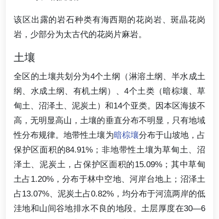
该区出露的岩石种类有海西期的花岗岩、斑晶花岗
岩，少部分为太古代的花岗片麻岩。
土壤
全区的土壤共划分为4个土纲（淋溶土纲、半水成土
纲、水成土纲、有机土纲）、4个土类（暗棕壤、草
甸土、沼泽土、泥炭土）和14个亚类。因本区海拔不
高，无明显高山，土壤的垂直分布不明显，只有地域
性分布规律。地带性土壤为
暗棕壤
分布于山坡地，占
保护区面积的84.91%；非地带性土壤为草甸土、沼
泽土、泥炭土，占保护区面积的15.09%；其中草甸
土占1.20%，分布于林中空地、河岸台地上；沼泽土
占13.07%、泥炭土占0.82%，均分布于河流两岸的低
洼地和山间谷地排水不良的地段。土层厚度在30—6