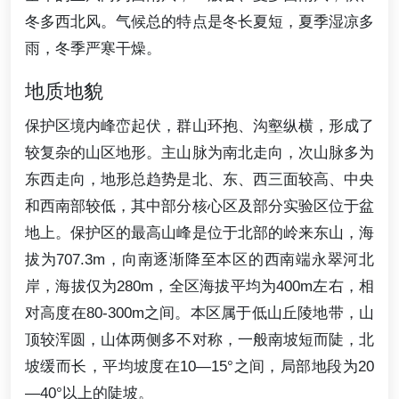
冬多西北风。气候总的特点是冬长夏短，夏季湿凉多
雨，冬季严寒干燥。
地质地貌
保护区境内峰峦起伏，群山环抱、沟壑纵横，形成了
较复杂的山区地形。主山脉为南北走向，次山脉多为
东西走向，地形总趋势是北、东、西三面较高、中央
和西南部较低，其中部分核心区及部分实验区位于盆
地上。保护区的最高山峰是位于北部的岭来东山，海
拔为707.3m，向南逐渐降至本区的西南端永翠河北
岸，海拔仅为280m，全区海拔平均为400m左右，相
对高度在80-300m之间。本区属于低山丘陵地带，山
顶较浑圆，山体两侧多不对称，一般南坡短而陡，北
坡缓而长，平均坡度在10—15°之间，局部地段为20
—40°以上的陡坡。