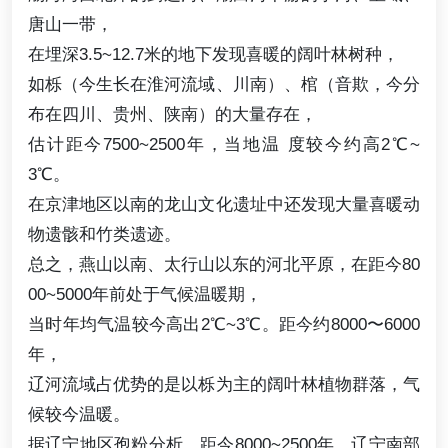
唐山一带，
在埋深3.5~12.7米的地下发现喜暖的阔叶林树种，
如栎（今生长在淮河流域、川南）、棺（音欺，今分
布在四川、贵州、陕南）的大量存在，
估计距今7500~2500年，当地温 度较今约高2℃~
3℃。
在京津地区以南的龙山文化遗址中还发现大量喜暖动
物遗骸和竹类遗迹。
总之，燕山以南、太行山以东的河北平原，在距今80
00~5000年前处于气候温暖期，
当时年均气温较今高出2℃~3℃。距今约8000〜6000
年，
辽河流域占优势的是以栎为主的阔叶林植物群落，气
候较今温暖。
据辽宁地区孢粉分析，距今8000~2500年，辽宁南部