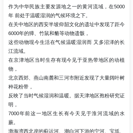
作为中华民族主要发源地之一的黄河流域，在5000
年 前处于温暖湿润的气候环境之下。
在关中地区的西安半坡仰韶文化的遗址中发现了距今
6000年的獐、竹鼠和貉等动物遗骸，
这些动物现今生活在气候温暖湿润而 又多沼泽的长
江流域。
在京津地区当时生存有现今见于亚热带地区的动植
物，
北京西郊、燕山南麓和三河市附近发现了大量阔叶树
种花粉带，
反映了当时气候湿润和温暖。据天津地区孢粉研究证
明，
7000年前这一地区生长有今天见于淮河流域的水
蕨。
渤海湾西北岸的蓟运河、潮白河下游的宁河、宝坻、