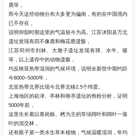
鹿等，
而今天这些动物分布大多更为偏南，有的在中国境内
已不存在，
说明仰韶时期这里的气温较今为高。江苏沭阳县万北
遗址发现有四不像鹿和梅花鹿遗骸，
江苏邳州市刘林、大墩子遗址发现有獐、水牛、獾
等，以上遗存中的动物遗骸，
均反映亚热带湿润的气候环境，说明全新世中期约距
今8000~5000年，
北亚热带北界比现今北界北移2.5个纬度。
上海地区的崧泽、亭林和唯亭遗址的孢粉分析，证明
5000年前，
这里生长着以青岗栎、栲为主的常绿阔叶和阔叶一落
叶的混交林，
还有眼子菜一类水生草本植物，气候温暖湿润，年均