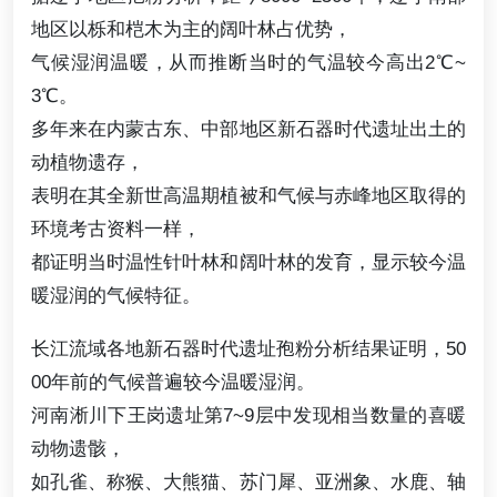
地区以栎和桤木为主的阔叶林占优势，
气候湿润温暖，从而推断当时的气温较今高出2℃~
3℃。
多年来在内蒙古东、中部地区新石器时代遗址出土的
动植物遗存，
表明在其全新世高温期植被和气候与赤峰地区取得的
环境考古资料一样，
都证明当时温性针叶林和阔叶林的发育，显示较今温
暖湿润的气候特征。
长江流域各地新石器时代遗址孢粉分析结果证明，50
00年前的气候普遍较今温暖湿润。
河南淅川下王岗遗址第7~9层中发现相当数量的喜暖
动物遗骸，
如孔雀、称猴、大熊猫、苏门犀、亚洲象、水鹿、轴